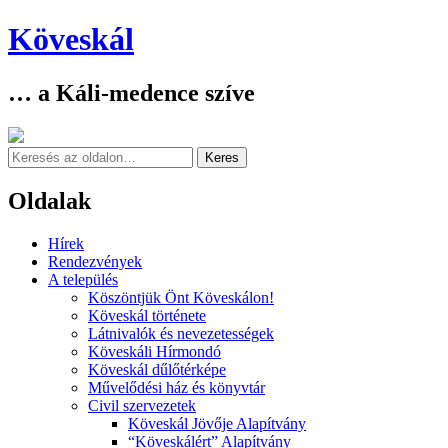
Köveskál
… a Káli-medence szíve
Keresés
Oldalak
Skip
Hírek
to
Rendezvények
content
A település
Köszöntjük Önt Köveskálon!
Köveskál története
Látnivalók és nevezetességek
Köveskáli Hírmondó
Köveskál dűlőtérképe
Művelődési ház és könyvtár
Civil szervezetek
Köveskál Jövője Alapítvány
“Köveskálért” Alapítvány