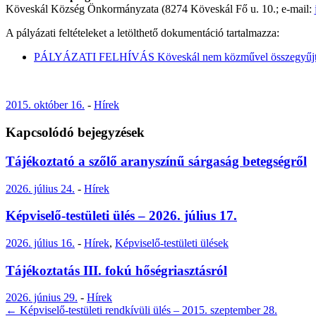
Köveskál Község Önkormányzata (8274 Köveskál Fő u. 10.; e-mail:
A pályázati feltételeket a letölthető dokumentáció tartalmazza:
PÁLYÁZATI FELHÍVÁS Köveskál nem közművel összegyűjtött
2015. október 16.
-
Hírek
Kapcsolódó bejegyzések
Tájékoztató a szőlő aranyszínű sárgaság betegségről
2026. július 24.
-
Hírek
Képviselő-testületi ülés – 2026. július 17.
2026. július 16.
-
Hírek
,
Képviselő-testületi ülések
Tájékoztatás III. fokú hőségriasztásról
2026. június 29.
-
Hírek
Post
←
Képviselő-testületi rendkívüli ülés – 2015. szeptember 28.