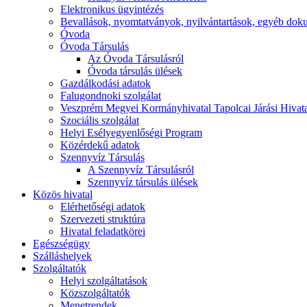
Elektronikus ügyintézés
Bevallások, nyomtatványok, nyilvántartások, egyéb do
Óvoda
Óvoda Társulás
Az Óvoda Társulásról
Óvoda társulás ülések
Gazdálkodási adatok
Falugondnoki szolgálat
Veszprém Megyei Kormányhivatal Tapolcai Járási Hivat
Szociális szolgálat
Helyi Esélyegyenlőségi Program
Közérdekű adatok
Szennyvíz Társulás
A Szennyvíz Társulásról
Szennyvíz társulás ülések
Közös hivatal
Elérhetőségi adatok
Szervezeti struktúra
Hivatal feladatkörei
Egészségügy
Szálláshelyek
Szolgáltatók
Helyi szolgáltatások
Közszolgáltatók
Menetrendek