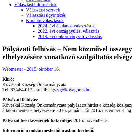
Választási információk
Választási szervek
Választási ügyintézés
Korábbi választások
2024. évi általános választások
2022. évi országgyűlési választás
2019. évi önkormányzati választás
Pályázati felhívás – Nem közművel összegyű
elhelyezésére vonatkozó szolgáltatás elvég
Webmester
-
2015. október 16.
Kiíró
:
Köveskál Község Önkormányzata
Tel: 87/464-017, e-mail:
jegyzo@kovagoors.hu
Pályázati felhívás
:
Köveskál Község Önkormányzata pályázatot hirdet a község közigazgatá
ártalommentes elhelyezésére 2016. január 1-től 2016. december 31-ig t
Pályázat beérkezésének határideje:
2015. november 2.
Információ a polgármestertől írásban kérhető: