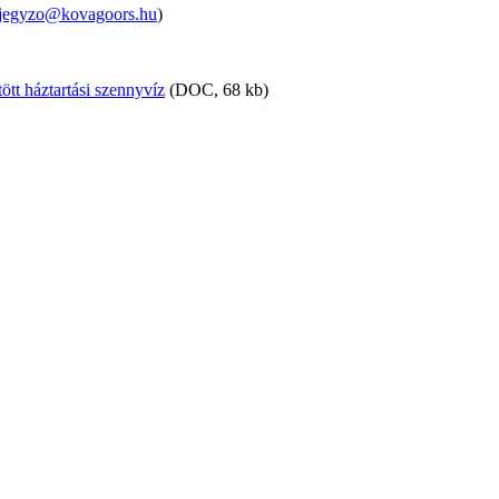
jegyzo@kovagoors.hu
)
 háztartási szennyvíz
(DOC, 68 kb)