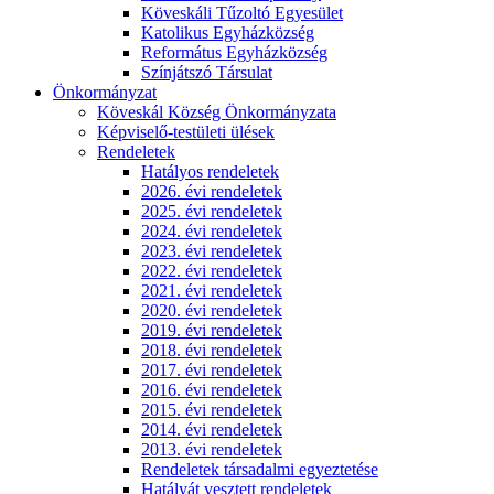
Köveskáli Tűzoltó Egyesület
Katolikus Egyházközség
Református Egyházközség
Színjátszó Társulat
Önkormányzat
Köveskál Község Önkormányzata
Képviselő-testületi ülések
Rendeletek
Hatályos rendeletek
2026. évi rendeletek
2025. évi rendeletek
2024. évi rendeletek
2023. évi rendeletek
2022. évi rendeletek
2021. évi rendeletek
2020. évi rendeletek
2019. évi rendeletek
2018. évi rendeletek
2017. évi rendeletek
2016. évi rendeletek
2015. évi rendeletek
2014. évi rendeletek
2013. évi rendeletek
Rendeletek társadalmi egyeztetése
Hatályát vesztett rendeletek