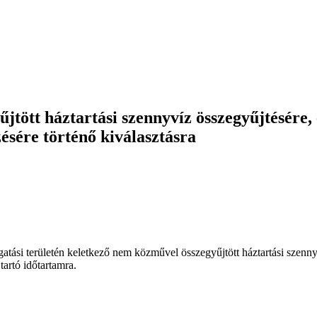
jtött háztartási szennyvíz összegyűjtésére, 
zésére történő kiválasztásra
si területén keletkező nem közművel összegyűjtött háztartási szennyvíz
artó időtartamra.