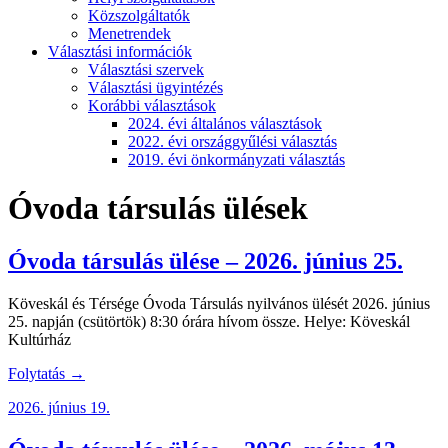
Közszolgáltatók
Menetrendek
Választási információk
Választási szervek
Választási ügyintézés
Korábbi választások
2024. évi általános választások
2022. évi országgyűlési választás
2019. évi önkormányzati választás
Óvoda társulás ülések
Óvoda társulás ülése – 2026. június 25.
Köveskál és Térsége Óvoda Társulás nyilvános ülését 2026. június
25. napján (csütörtök) 8:30 órára hívom össze. Helye: Köveskál
Kultúrház
Folytatás →
2026. június 19.