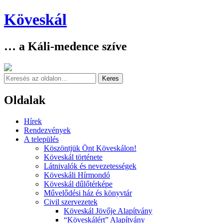
Köveskál
… a Káli-medence szíve
Keresés
Oldalak
Skip
Hírek
to
Rendezvények
content
A település
Köszöntjük Önt Köveskálon!
Köveskál története
Látnivalók és nevezetességek
Köveskáli Hírmondó
Köveskál dűlőtérképe
Művelődési ház és könyvtár
Civil szervezetek
Köveskál Jövője Alapítvány
“Köveskálért” Alapítvány