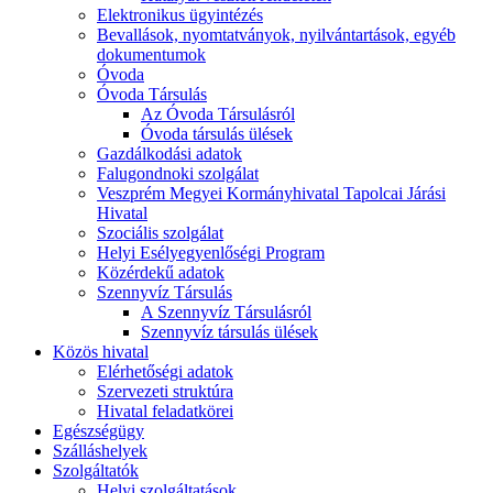
Elektronikus ügyintézés
Bevallások, nyomtatványok, nyilvántartások, egyéb
dokumentumok
Óvoda
Óvoda Társulás
Az Óvoda Társulásról
Óvoda társulás ülések
Gazdálkodási adatok
Falugondnoki szolgálat
Veszprém Megyei Kormányhivatal Tapolcai Járási
Hivatal
Szociális szolgálat
Helyi Esélyegyenlőségi Program
Közérdekű adatok
Szennyvíz Társulás
A Szennyvíz Társulásról
Szennyvíz társulás ülések
Közös hivatal
Elérhetőségi adatok
Szervezeti struktúra
Hivatal feladatkörei
Egészségügy
Szálláshelyek
Szolgáltatók
Helyi szolgáltatások