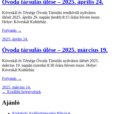
Óvoda társulás ülése – 2025. április 24.
Köveskál és Térsége Óvoda Társulás rendkívüli nyilvános
ülését 2025. április 29. napján (kedd) 8:15 órára hívom össze.
Helye: Köveskál Kultúrház
Folytatás →
2025. április 24.
Óvoda társulás ülése – 2025. március 19.
Köveskál és Térsége Óvoda Társulás nyilvános ülését 2025.
március 19. napján (szerda) 8:30 órára hívom össze. Helye:
Köveskál Kultúrház
Folytatás →
2025. március 14.
Post
←
Korábbi bejegyzések
navigation
Ajánló
Kisfaludy Szállásfejlesztési Pályázat