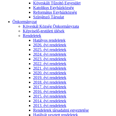
Köveskáli Tűzoltó Egyesület
Katolikus Egyházközség
Református Egyházközség
Színjátszó Társulat
Önkormányzat
Köveskál Község Önkormányzata
Képviselő-testületi ülések
Rendeletek
Hatályos rendeletek
2026. évi rendeletek
2025. évi rendeletek
2024. évi rendeletek
2023. évi rendeletek
2022. évi rendeletek
2021. évi rendeletek
2020. évi rendeletek
2019. évi rendeletek
2018. évi rendeletek
2017. évi rendeletek
2016. évi rendeletek
2015. évi rendeletek
2014. évi rendeletek
2013. évi rendeletek
Rendeletek társadalmi egyeztetése
Hatályát vesztett rendeletek