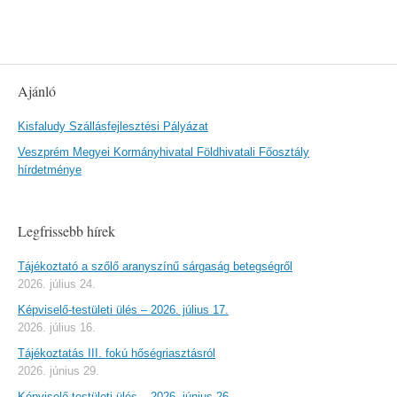
Ajánló
Kisfaludy Szállásfejlesztési Pályázat
Veszprém Megyei Kormányhivatal Földhivatali Főosztály
hírdetménye
Legfrissebb hírek
Tájékoztató a szőlő aranyszínű sárgaság betegségről
2026. július 24.
Képviselő-testületi ülés – 2026. július 17.
2026. július 16.
Tájékoztatás III. fokú hőségriasztásról
2026. június 29.
Képviselő-testületi ülés – 2026. június 26.