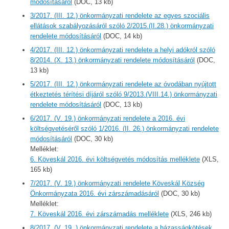
módosításáról
(DOC, 13 kb)
3/2017. (III. 12.) önkormányzati rendelete az egyes szociális
ellátások szabályozásáról szóló 2/2015.(II.28.) önkormányzati
rendelete módosításáról
(DOC, 14 kb)
4/2017. (III. 12.) önkormányzati rendelete a helyi adókról szóló
8/2014. (X. 13.) önkormányzati rendelete módosításáról
(DOC,
13 kb)
5/2017. (III. 12.) önkormányzati rendelete az óvodában nyújtott
étkeztetés térítési díjáról szóló 9/2013.(VIII.14.) önkormányzati
rendelete módosításáról
(DOC, 13 kb)
6/2017. (V. 19.) önkormányzati rendelete a 2016. évi
költségvetéséről szóló 1/2016. (II. 26.) önkormányzati rendelete
módosításáról
(DOC, 30 kb)
Melléklet:
6. Köveskál 2016. évi költségvetés módosítás melléklete
(XLS,
165 kb)
7/2017. (V. 19.) önkormányzati rendelete Köveskál Község
Önkormányzata 2016. évi zárszámadásáról
(DOC, 30 kb)
Melléklet:
7. Köveskál 2016. évi zárszámadás melléklete
(XLS, 246 kb)
8/2017. (V. 19. ) önkormányzati rendelete a házasságkötések