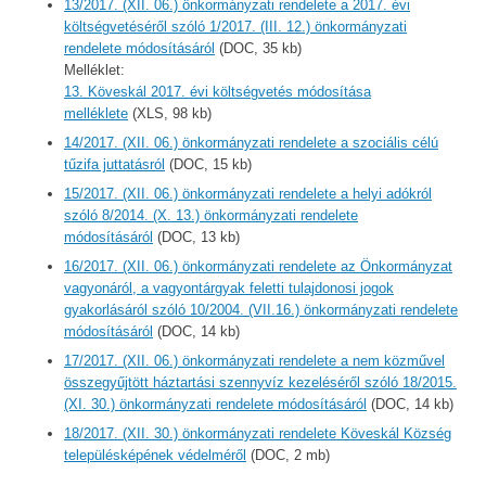
13/2017. (XII. 06.) önkormányzati rendelete a 2017. évi
költségvetéséről szóló 1/2017. (III. 12.) önkormányzati
rendelete módosításáról
(DOC, 35 kb)
Melléklet:
13. Köveskál 2017. évi költségvetés módosítása
melléklete
(XLS, 98 kb)
14/2017. (XII. 06.) önkormányzati rendelete a szociális célú
tűzifa juttatásról
(DOC, 15 kb)
15/2017. (XII. 06.) önkormányzati rendelete a helyi adókról
szóló 8/2014. (X. 13.) önkormányzati rendelete
módosításáról
(DOC, 13 kb)
16/2017. (XII. 06.) önkormányzati rendelete az Önkormányzat
vagyonáról, a vagyontárgyak feletti tulajdonosi jogok
gyakorlásáról szóló 10/2004. (VII.16.) önkormányzati rendelete
módosításáról
(DOC, 14 kb)
17/2017. (XII. 06.) önkormányzati rendelete a nem közművel
összegyűjtött háztartási szennyvíz kezeléséről szóló 18/2015.
(XI. 30.) önkormányzati rendelete módosításáról
(DOC, 14 kb)
18/2017. (XII. 30.) önkormányzati rendelete Köveskál Község
településképének védelméről
(DOC, 2 mb)