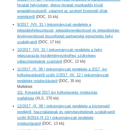
hivatali helyiségen, illetve hivatali munkaidőn kívüli
engedélyezéséről, valamint az azokért fizetendő díjak
mértékéről
(DOC, 15 kb)
9/2017. (VII. 31.) önkormányzati rendelete a
településfejlesztéssel, településrendezéssel és településkép-
érvényesítéssel összefüggő partnerségi egyeztetés helyi
szabályairól
(DOC, 17 kb)
10/2017. (VII. 31.) önkormányzati rendelete a helyi
népszavazás kezdeményezéséhez szükséges
választópolgárok számáról
(DOC, 12 kb)
11/2017. (X. 08.) önkormányzati rendelete a 2017. évi
költségvetéséről szóló 1/2017. (III. 12.) önkormányzati
rendelete módosításáról
(DOC, 35 kb)
Melléklet:
111. Köveskál 2017.évi költségvetés módosítás
melléklete
(XLS, 270 kb)
12/2017. (X. 08.) önkormányzati rendelete a köztemető
rendjéről, használatának és igénybevételének szabályairól
szóló 9/2014.(X.13.) önkormányzati rendelete
módosításáról
(DOC, 13 kb)