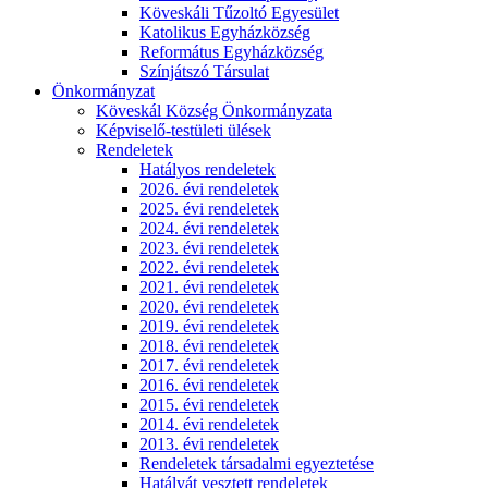
Köveskáli Tűzoltó Egyesület
Katolikus Egyházközség
Református Egyházközség
Színjátszó Társulat
Önkormányzat
Köveskál Község Önkormányzata
Képviselő-testületi ülések
Rendeletek
Hatályos rendeletek
2026. évi rendeletek
2025. évi rendeletek
2024. évi rendeletek
2023. évi rendeletek
2022. évi rendeletek
2021. évi rendeletek
2020. évi rendeletek
2019. évi rendeletek
2018. évi rendeletek
2017. évi rendeletek
2016. évi rendeletek
2015. évi rendeletek
2014. évi rendeletek
2013. évi rendeletek
Rendeletek társadalmi egyeztetése
Hatályát vesztett rendeletek