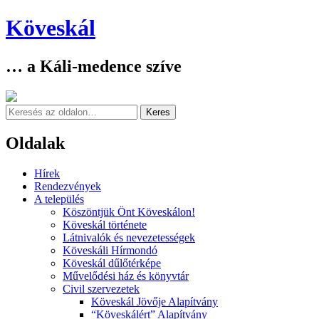
Köveskál
… a Káli-medence szíve
Keresés
Oldalak
Skip
Hírek
to
Rendezvények
content
A település
Köszöntjük Önt Köveskálon!
Köveskál története
Látnivalók és nevezetességek
Köveskáli Hírmondó
Köveskál dűlőtérképe
Művelődési ház és könyvtár
Civil szervezetek
Köveskál Jövője Alapítvány
“Köveskálért” Alapítvány