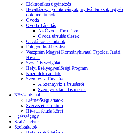
Elektronikus ügyintézés
Bevallások, nyomtatványok, nyilvántartások, egyéb
dokumentumok
Óvoda
Óvoda Társulás
Az Óvoda Társulásról
Óvoda társulás ülések
Gazdálkodási adatok
Falugondnoki szolgálat
Veszprém Megyei Kormányhivatal Tapolcai Járási
Hivatal
Szociális szolgálat
Helyi Esélyegyenlőségi Program
Közérdekű adatok
Szennyvíz Társulás
A Szennyvíz Társulásról
Szennyvíz társulás ülések
Közös hivatal
Elérhetőségi adatok
Szervezeti struktúra
Hivatal feladatkörei
Egészségügy
Szálláshelyek
Szolgáltatók
Helyi szolgáltatások