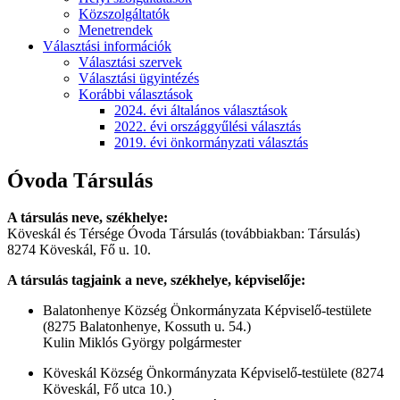
Közszolgáltatók
Menetrendek
Választási információk
Választási szervek
Választási ügyintézés
Korábbi választások
2024. évi általános választások
2022. évi országgyűlési választás
2019. évi önkormányzati választás
Óvoda Társulás
A társulás neve, székhelye:
Köveskál és Térsége Óvoda Társulás (továbbiakban: Társulás)
8274 Köveskál, Fő u. 10.
A társulás tagjaink a neve, székhelye, képviselője:
Balatonhenye Község Önkormányzata Képviselő-testülete
(8275 Balatonhenye, Kossuth u. 54.)
Kulin Miklós György polgármester
Köveskál Község Önkormányzata Képviselő-testülete (8274
Köveskál, Fő utca 10.)