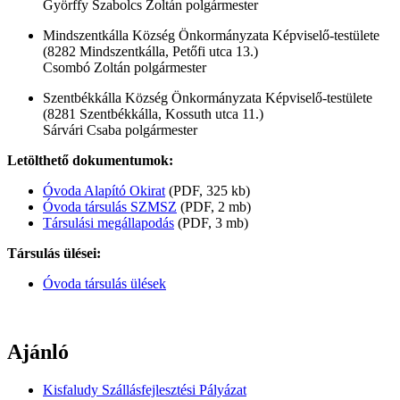
Györffy Szabolcs Zoltán polgármester
Mindszentkálla Község Önkormányzata Képviselő-testülete
(8282 Mindszentkálla, Petőfi utca 13.)
Csombó Zoltán polgármester
Szentbékkálla Község Önkormányzata Képviselő-testülete
(8281 Szentbékkálla, Kossuth utca 11.)
Sárvári Csaba polgármester
Letölthető dokumentumok:
Óvoda Alapító Okirat
(PDF, 325 kb)
Óvoda társulás SZMSZ
(PDF, 2 mb)
Társulási megállapodás
(PDF, 3 mb)
Társulás ülései:
Óvoda társulás ülések
Ajánló
Kisfaludy Szállásfejlesztési Pályázat