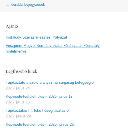
Post
←
Korábbi bejegyzések
navigation
Ajánló
Kisfaludy Szállásfejlesztési Pályázat
Veszprém Megyei Kormányhivatal Földhivatali Főosztály
hírdetménye
Legfrissebb hírek
Tájékoztató a szőlő aranyszínű sárgaság betegségről
2026. július 24.
Képviselő-testületi ülés – 2026. július 17.
2026. július 16.
Tájékoztatás III. fokú hőségriasztásról
2026. június 29.
Képviselő-testületi ülés – 2026. június 26.