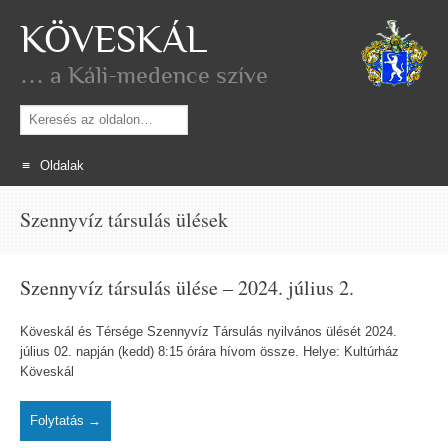
KÖVESKÁL
… a Káli-medence szíve
Keresés
Oldalak
Skip
Szennyvíz társulás ülések
to
content
Szennyvíz társulás ülése – 2024. július 2.
Köveskál és Térsége Szennyvíz Társulás nyilvános ülését 2024.
július 02. napján (kedd) 8:15 órára hívom össze. Helye: Kultúrház
Köveskál
Folytatás →