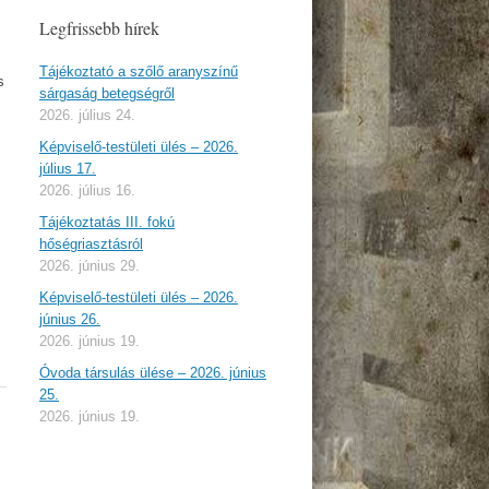
Legfrissebb hírek
Tájékoztató a szőlő aranyszínű
s
sárgaság betegségről
2026. július 24.
Képviselő-testületi ülés – 2026.
július 17.
2026. július 16.
Tájékoztatás III. fokú
hőségriasztásról
2026. június 29.
Képviselő-testületi ülés – 2026.
június 26.
2026. június 19.
Óvoda társulás ülése – 2026. június
25.
2026. június 19.