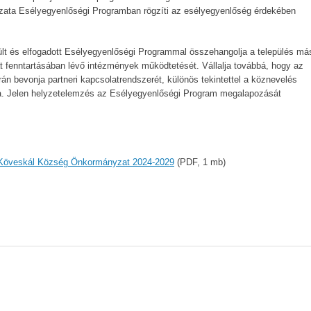
ata Esélyegyenlőségi Programban rögzíti az esélyegyenlőség érdekében
ült és elfogadott Esélyegyenlőségi Programmal összehangolja a település má
 fenntartásában lévő intézmények működtetését. Vállalja továbbá, hogy az
n bevonja partneri kapcsolatrendszerét, különös tekintettel a köznevelés
ra. Jelen helyzetelemzés az Esélyegyenlőségi Program megalapozását
 Köveskál Község Önkormányzat 2024-2029
(PDF, 1 mb)