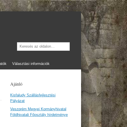
Keresés
atók
Választási információk
Ajánló
Kisfaludy Szállásfejlesztési
Pályázat
Veszprém Megyei Kormányhivatal
Földhivatali Főosztály hírdetménye