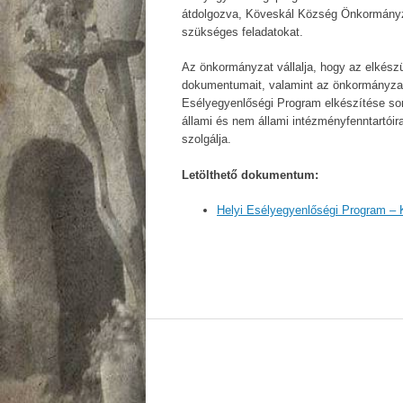
átdolgozva, Köveskál Község Önkormányz
szükséges feladatokat.
Az önkormányzat vállalja, hogy az elkész
dokumentumait, valamint az önkormányzat
Esélyegyenlőségi Program elkészítése sorá
állami és nem állami intézményfenntartói
szolgálja.
Letölthető dokumentum:
Helyi Esélyegyenlőségi Program –