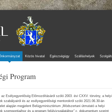
L
e
Önkormányzat
Közös hivatal
Egészségügy
Szálláshelyek
Szolgált
ségi Program
z Esélyegyenlőség Előmozdításáról szóló 2003. évi CXXV. törvény, a helyi
k szabályairól és az esélyegyenlőségi mentorokról szóló 2021.06.30-án
delet alapján megjelent Belügyminisztérium „Módszertani útmutató a helyi
k szempontjaihoz és a program felülvizsgálatához” c. dokumentum szerint