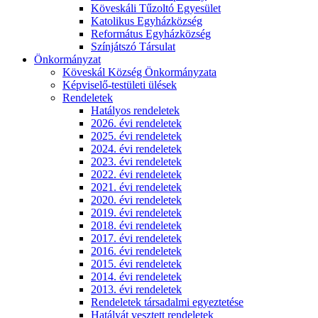
Köveskáli Tűzoltó Egyesület
Katolikus Egyházközség
Református Egyházközség
Színjátszó Társulat
Önkormányzat
Köveskál Község Önkormányzata
Képviselő-testületi ülések
Rendeletek
Hatályos rendeletek
2026. évi rendeletek
2025. évi rendeletek
2024. évi rendeletek
2023. évi rendeletek
2022. évi rendeletek
2021. évi rendeletek
2020. évi rendeletek
2019. évi rendeletek
2018. évi rendeletek
2017. évi rendeletek
2016. évi rendeletek
2015. évi rendeletek
2014. évi rendeletek
2013. évi rendeletek
Rendeletek társadalmi egyeztetése
Hatályát vesztett rendeletek