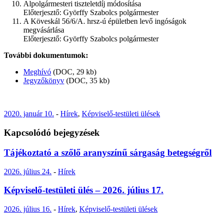
Alpolgármesteri tiszteletdíj módosítása
Előterjesztő: Györffy Szabolcs polgármester
A Köveskál 56/6/A. hrsz-ú épületben levő ingóságok
megvásárlása
Előterjesztő: Györffy Szabolcs polgármester
További dokumentumok:
Meghívó
(DOC, 29 kb)
Jegyzőkönyv
(DOC, 35 kb)
2020. január 10.
-
Hírek
,
Képviselő-testületi ülések
Kapcsolódó bejegyzések
Tájékoztató a szőlő aranyszínű sárgaság betegségről
2026. július 24.
-
Hírek
Képviselő-testületi ülés – 2026. július 17.
2026. július 16.
-
Hírek
,
Képviselő-testületi ülések