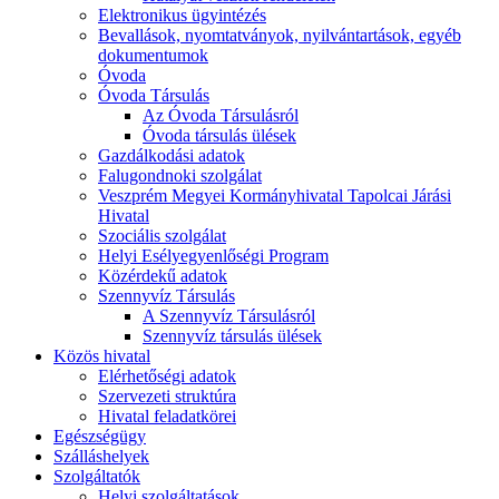
Elektronikus ügyintézés
Bevallások, nyomtatványok, nyilvántartások, egyéb
dokumentumok
Óvoda
Óvoda Társulás
Az Óvoda Társulásról
Óvoda társulás ülések
Gazdálkodási adatok
Falugondnoki szolgálat
Veszprém Megyei Kormányhivatal Tapolcai Járási
Hivatal
Szociális szolgálat
Helyi Esélyegyenlőségi Program
Közérdekű adatok
Szennyvíz Társulás
A Szennyvíz Társulásról
Szennyvíz társulás ülések
Közös hivatal
Elérhetőségi adatok
Szervezeti struktúra
Hivatal feladatkörei
Egészségügy
Szálláshelyek
Szolgáltatók
Helyi szolgáltatások