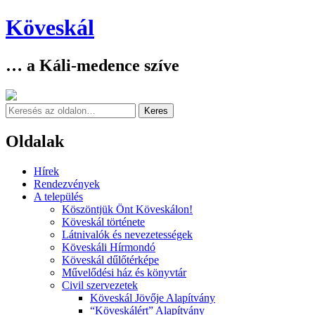
Köveskál
… a Káli-medence szíve
Keresés
Oldalak
Skip
Hírek
to
Rendezvények
content
A település
Köszöntjük Önt Köveskálon!
Köveskál története
Látnivalók és nevezetességek
Köveskáli Hírmondó
Köveskál dűlőtérképe
Művelődési ház és könyvtár
Civil szervezetek
Köveskál Jövője Alapítvány
“Köveskálért” Alapítvány