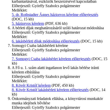
karbantartásával, eszközök beszerzésével kapcsolatban
Előterjesztő: Györffy Szabolcs polgármester
Melléklet:
5. dr. Rothstadter Ágnes háziorvos kérelme előterjesztés
(DOC, 15 kb)
5. háziorvos kérelem
(PDF, 636 kb)
A bérleti díjak meghatározásáról szóló határozat módosítása
Előterjesztő: Györffy Szabolcs polgármester
Melléklet:
6. lakásbérleti díjak módosítása előterjesztés
(DOC, 15 kb)
Somogyi Csaba lakásbérleti kérelme
Előterjesztő: Györffy Szabolcs polgármester
Melléklet:
7. Somogyi Csaba lakásbérlet kérelem előterjesztés
(DOC, 15
kb)
A Fő u. 1. szám alatti ingatlanon levő lakás bérlése iránti
kérelem elbírálása
Előterjesztő: Györffy Szabolcs polgármester
Melléklet:
8. Kövér Kristóf kérelem
(PDF, 450 kb)
8. Kövér Kristóf lakásbérleti kérelem előterjesztés
(DOC, 14
kb)
Önkormányzati feladatok ellátása, a könyvtárosi munkakör
munka idejének bővítése
Előterjesztő: Györffy Szabolcs polgármester