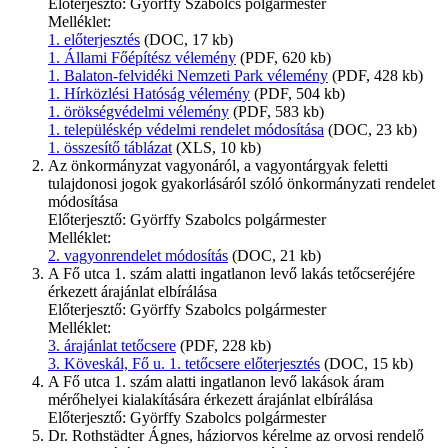
Előterjesztő: Györffy Szabolcs polgármester
Melléklet:
1. előterjesztés
(DOC, 17 kb)
1. Állami Főépítész vélemény
(PDF, 620 kb)
1. Balaton-felvidéki Nemzeti Park vélemény
(PDF, 428 kb)
1. Hírközlési Hatóság vélemény
(PDF, 504 kb)
1. örökségvédelmi vélemény
(PDF, 583 kb)
1. településkép védelmi rendelet módosítása
(DOC, 23 kb)
1. összesítő táblázat
(XLS, 10 kb)
Az önkormányzat vagyonáról, a vagyontárgyak feletti
tulajdonosi jogok gyakorlásáról szóló önkormányzati rendelet
módosítása
Előterjesztő: Györffy Szabolcs polgármester
Melléklet:
2. vagyonrendelet módosítás
(DOC, 21 kb)
A Fő utca 1. szám alatti ingatlanon levő lakás tetőcseréjére
érkezett árajánlat elbírálása
Előterjesztő: Györffy Szabolcs polgármester
Melléklet:
3. árajánlat tetőcsere
(PDF, 228 kb)
3. Köveskál, Fő u. 1. tetőcsere előterjesztés
(DOC, 15 kb)
A Fő utca 1. szám alatti ingatlanon levő lakások áram
mérőhelyei kialakítására érkezett árajánlat elbírálása
Előterjesztő: Györffy Szabolcs polgármester
Dr. Rothstädter Ágnes, háziorvos kérelme az orvosi rendelő