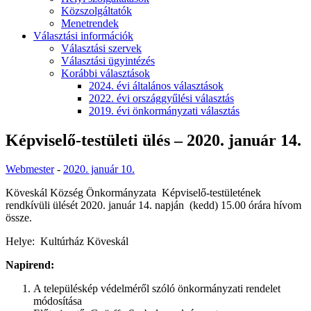
Közszolgáltatók
Menetrendek
Választási információk
Választási szervek
Választási ügyintézés
Korábbi választások
2024. évi általános választások
2022. évi országgyűlési választás
2019. évi önkormányzati választás
Képviselő-testületi ülés – 2020. január 14.
Webmester
-
2020. január 10.
Köveskál Község Önkormányzata Képviselő-testületének
rendkívüli ülését 2020. január 14. napján (kedd) 15.00 órára hívom
össze.
Helye: Kultúrház Köveskál
Napirend:
A településkép védelméről szóló önkormányzati rendelet
módosítása