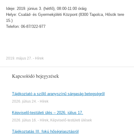
Ideje: 2019. június 3. (hétfő), 08:00-11:00 óráig
Helye: Család- és Gyermekjóléti Központ (8300 Tapolca, Hősök tere
15.)
Telefon: 06-87/322-977
2019. május 27.
-
Hírek
Kapcsolódó bejegyzések
Tájékoztató a szőlő aranyszínű sárgaság betegségről
2026. július 24.
-
Hírek
Képviselő-testületi ülés – 2026. július 17.
2026. július 16.
-
Hírek
,
Képviselő-testületi ülések
Tájékoztatás III. fokú hőségriasztásról