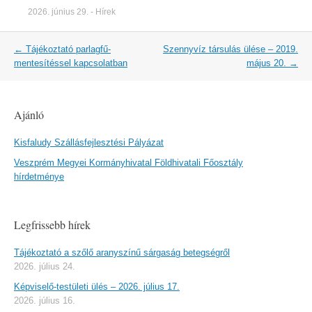
2026. június 29.
-
Hírek
Post
←
Tájékoztató parlagfű-
Szennyvíz társulás ülése – 2019.
navigation
mentesítéssel kapcsolatban
május 20.
→
Ajánló
Kisfaludy Szállásfejlesztési Pályázat
Veszprém Megyei Kormányhivatal Földhivatali Főosztály
hírdetménye
Legfrissebb hírek
Tájékoztató a szőlő aranyszínű sárgaság betegségről
2026. július 24.
Képviselő-testületi ülés – 2026. július 17.
2026. július 16.