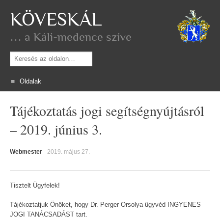
KÖVESKÁL
… a Káli-medence szíve
Keresés
Oldalak
Skip
Tájékoztatás jogi segítségnyújtásról
to
content
– 2019. június 3.
Webmester
-
2019. május 27.
Tisztelt Ügyfelek!
Tájékoztatjuk Önöket, hogy Dr. Perger Orsolya ügyvéd INGYENES
JOGI TANÁCSADÁST tart.