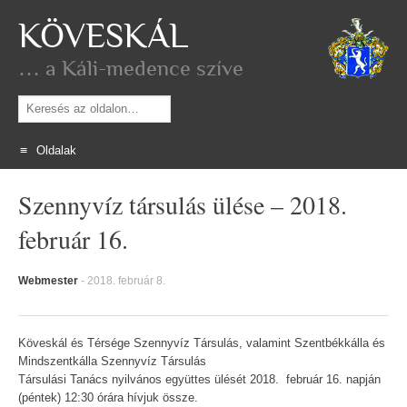
KÖVESKÁL
… a Káli-medence szíve
Keresés
Oldalak
Skip
Szennyvíz társulás ülése – 2018.
to
content
február 16.
Webmester
-
2018. február 8.
Köveskál és Térsége Szennyvíz Társulás, valamint Szentbékkálla és
Mindszentkálla Szennyvíz Társulás
Társulási Tanács nyilvános együttes ülését 2018. február 16. napján
(péntek) 12:30 órára hívjuk össze.