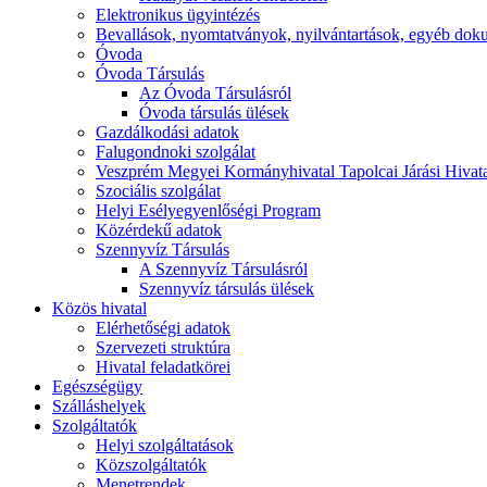
Elektronikus ügyintézés
Bevallások, nyomtatványok, nyilvántartások, egyéb do
Óvoda
Óvoda Társulás
Az Óvoda Társulásról
Óvoda társulás ülések
Gazdálkodási adatok
Falugondnoki szolgálat
Veszprém Megyei Kormányhivatal Tapolcai Járási Hivat
Szociális szolgálat
Helyi Esélyegyenlőségi Program
Közérdekű adatok
Szennyvíz Társulás
A Szennyvíz Társulásról
Szennyvíz társulás ülések
Közös hivatal
Elérhetőségi adatok
Szervezeti struktúra
Hivatal feladatkörei
Egészségügy
Szálláshelyek
Szolgáltatók
Helyi szolgáltatások
Közszolgáltatók
Menetrendek