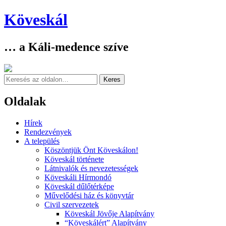
Köveskál
… a Káli-medence szíve
Keresés
Oldalak
Skip
Hírek
to
Rendezvények
content
A település
Köszöntjük Önt Köveskálon!
Köveskál története
Látnivalók és nevezetességek
Köveskáli Hírmondó
Köveskál dűlőtérképe
Művelődési ház és könyvtár
Civil szervezetek
Köveskál Jövője Alapítvány
“Köveskálért” Alapítvány