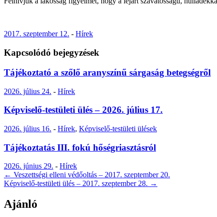
Felhívjuk a lakosság figyelmét, hogy a lejárt szavatosságú, hulladékk
2017. szeptember 12.
-
Hírek
Kapcsolódó bejegyzések
Tájékoztató a szőlő aranyszínű sárgaság betegségről
2026. július 24.
-
Hírek
Képviselő-testületi ülés – 2026. július 17.
2026. július 16.
-
Hírek
,
Képviselő-testületi ülések
Tájékoztatás III. fokú hőségriasztásról
2026. június 29.
-
Hírek
Post
←
Veszettségi elleni védőoltás – 2017. szeptember 20.
Képviselő-testületi ülés – 2017. szeptember 28.
→
navigation
Ajánló