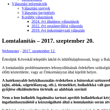
Választási információk
Választási szervek
Választási ügyintézés
Korábbi választások
2024. évi általános választások
2022. évi országgyűlési választás
2019. évi önkormányzati választás
Lomtalanítás – 2017. szeptember 20.
Webmester
-
2017. szeptember 12.
Értesítjük Köveskál település lakóit és üdülőtulajdonosait, hogy a Ba
A lomtalanítás problémamentes lebonyolításának érdekében szükségünk
előtti közterületre, vagy az Önkormányzat által kijelölt helyre.
A hatékonyabb helykihasználás érdekében a bútorokat szétszerel
(ajtó, ablak, szigetelőanyag, stb.}, törmeléket, hulladékká vált g
gyűjtése elkülönítetten történik az alábbiak szerinti
Nem a lom hulladék fogalmába tartozó apróbb hulladékokat kérjü
íngatlanhasználótól a közszolgáltató által a lomtalanítás során á