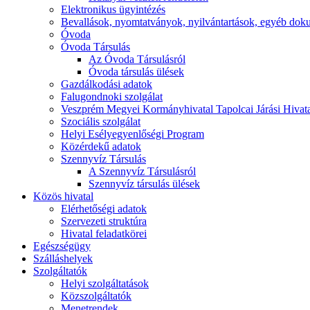
Elektronikus ügyintézés
Bevallások, nyomtatványok, nyilvántartások, egyéb do
Óvoda
Óvoda Társulás
Az Óvoda Társulásról
Óvoda társulás ülések
Gazdálkodási adatok
Falugondnoki szolgálat
Veszprém Megyei Kormányhivatal Tapolcai Járási Hivat
Szociális szolgálat
Helyi Esélyegyenlőségi Program
Közérdekű adatok
Szennyvíz Társulás
A Szennyvíz Társulásról
Szennyvíz társulás ülések
Közös hivatal
Elérhetőségi adatok
Szervezeti struktúra
Hivatal feladatkörei
Egészségügy
Szálláshelyek
Szolgáltatók
Helyi szolgáltatások
Közszolgáltatók
Menetrendek