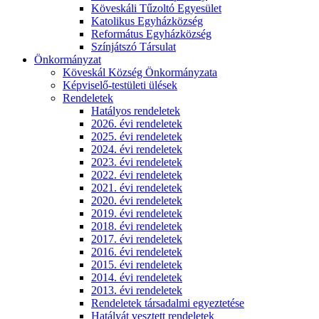
Köveskáli Tűzoltó Egyesület
Katolikus Egyházközség
Református Egyházközség
Színjátszó Társulat
Önkormányzat
Köveskál Község Önkormányzata
Képviselő-testületi ülések
Rendeletek
Hatályos rendeletek
2026. évi rendeletek
2025. évi rendeletek
2024. évi rendeletek
2023. évi rendeletek
2022. évi rendeletek
2021. évi rendeletek
2020. évi rendeletek
2019. évi rendeletek
2018. évi rendeletek
2017. évi rendeletek
2016. évi rendeletek
2015. évi rendeletek
2014. évi rendeletek
2013. évi rendeletek
Rendeletek társadalmi egyeztetése
Hatályát vesztett rendeletek