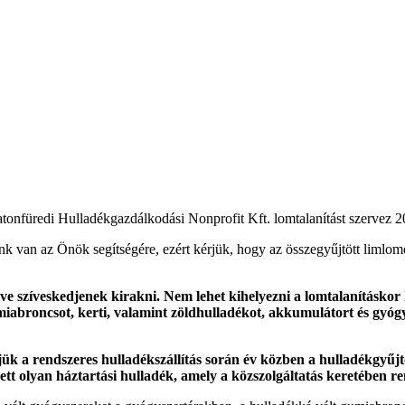
latonfüredi Hulladékgazdálkodási Nonprofit Kft. lomtalanítást szervez 
 van az Önök segítségére, ezért kérjük, hogy az összegyűjtött limlomo
ve szíveskedjenek kirakni. Nem lehet kihelyezni a lomtalanításkor
umiabroncsot, kerti, valamint zöldhulladékot, akkumulátort és gyógy
k a rendszeres hulladékszállítás során év közben a hulladékgyűjt
tvett olyan háztartási hulladék, amely a közszolgáltatás keretében r