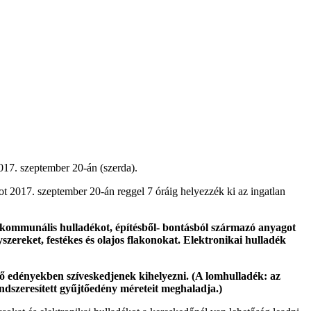
2017. szeptember 20-án (szerda).
t 2017. szeptember 20-án reggel 7 óráig helyezzék ki az ingatlan
 kommunális hulladékot, építésből- bontásból származó anyagot
szereket, festékes és olajos flakonokat. Elektronikai hulladék
ő edényekben szíveskedjenek kihelyezni. (A lomhulladék: az
endszeresített gyűjtőedény méreteit meghaladja.)