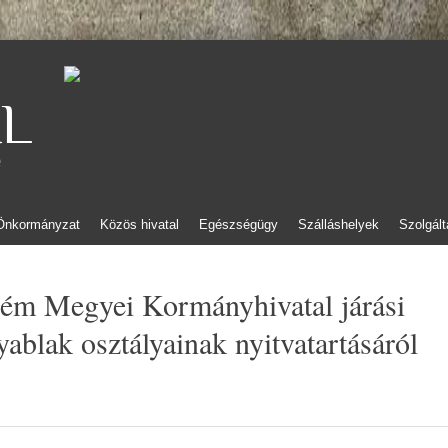
L
e
Önkormányzat
Közös hivatal
Egészségügy
Szálláshelyek
Szolgált
ém Megyei Kormányhivatal járási
ablak osztályainak nyitvatartásáról