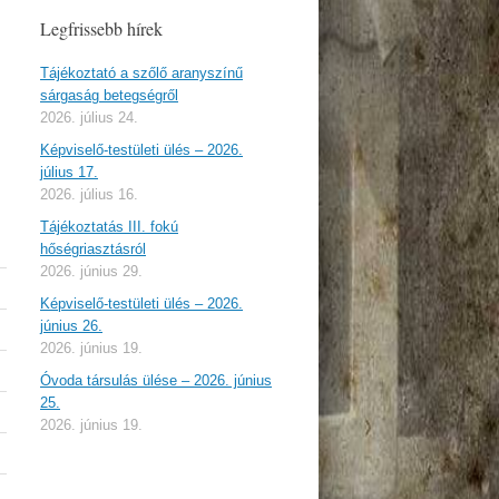
Legfrissebb hírek
Tájékoztató a szőlő aranyszínű
sárgaság betegségről
2026. július 24.
Képviselő-testületi ülés – 2026.
július 17.
2026. július 16.
Tájékoztatás III. fokú
hőségriasztásról
2026. június 29.
Képviselő-testületi ülés – 2026.
június 26.
2026. június 19.
Óvoda társulás ülése – 2026. június
25.
2026. június 19.