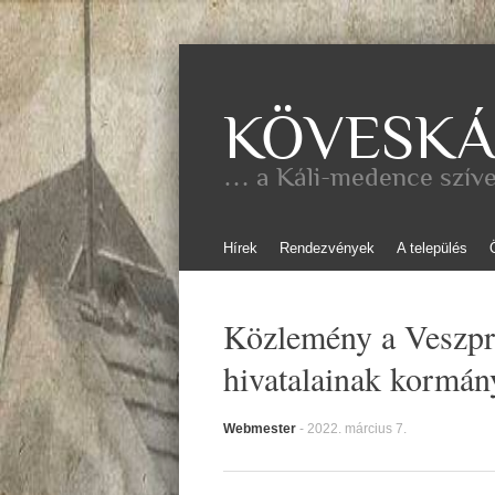
KÖVESKÁ
… a Káli-medence szív
Skip
Hírek
Rendezvények
A település
to
content
Közlemény a Veszpr
hivatalainak kormány
Webmester
-
2022. március 7.