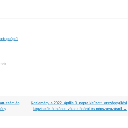
betegségről
ések
art-számlán
Közlemény a 2022. április 3. napra kitűzött, országgyűlési
vény
képviselők általános választásáról és népszavazásról
→