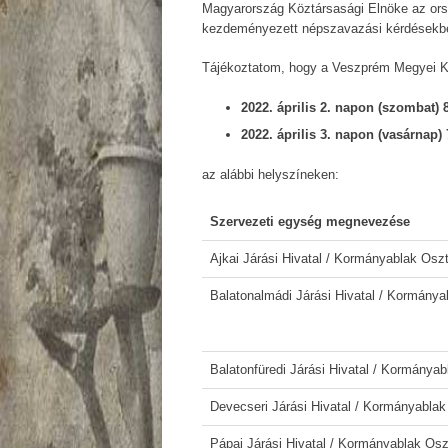
Magyarország Köztársasági Elnöke az orsz
kezdeményezett népszavazási kérdésekben 
Tájékoztatom, hogy a Veszprém Megyei Kor
2022. április 2. napon (szombat) 8
2022. április 3. napon (vasárnap) 
az alábbi helyszíneken:
Szervezeti egység megnevezése
Ajkai Járási Hivatal / Kormányablak Osz
Balatonalmádi Járási Hivatal / Kormánya
Balatonfüredi Járási Hivatal / Kormányab
Devecseri Járási Hivatal / Kormányablak
Pápai Járási Hivatal / Kormányablak Osz