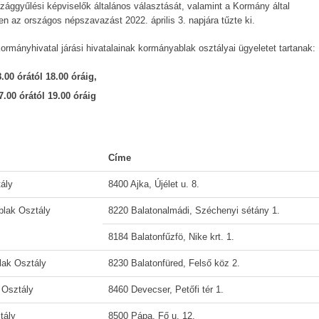
ággyűlési képviselők általános választását, valamint a Kormány által
az országos népszavazást 2022. április 3. napjára tűzte ki.
mányhivatal járási hivatalainak kormányablak osztályai ügyeletet tartanak:
.00 órától 18.00 óráig,
7.00 órától 19.00 óráig
Címe
tály
8400 Ajka, Újélet u. 8.
blak Osztály
8220 Balatonalmádi, Széchenyi sétány 1.
8184 Balatonfűzfö, Nike krt. 1.
lak Osztály
8230 Balatonfüred, Felső köz 2.
 Osztály
8460 Devecser, Petőfi tér 1.
tály
8500 Pápa, Fő u. 12.