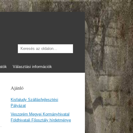
Keresés
atók
Választási információk
Ajánló
Kisfaludy Szállásfejlesztési
Pályázat
Veszprém Megyei Kormányhivatal
Földhivatali Főosztály hírdetménye