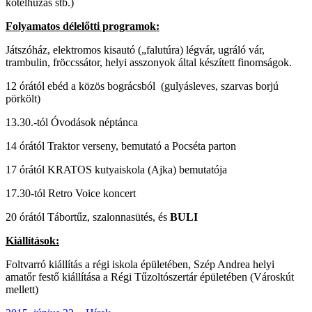
kötélhúzás stb.)
Folyamatos délel
ő
tti programok:
Játszóház, elektromos kisautó („falutúra) légvár, ugráló vár,
trambulin, fröccssátor, helyi asszonyok által készített finomságok.
12 órától ebéd a közös bográcsból (gulyásleves, szarvas borjú
pörkölt)
13.30.-tól Óvodások néptánca
14 órától Traktor verseny, bemutató a Pocséta parton
17 órától KRATOS kutyaiskola (Ajka) bemutatója
17.30-tól Retro Voice koncert
20 órától Tábortűz, szalonnasütés, és
BULI
Kiállítások:
Foltvarró kiállítás a régi iskola épületében, Szép Andrea helyi
amatőr festő kiállítása a Régi Tűzoltószertár épületében (Városkút
mellett)