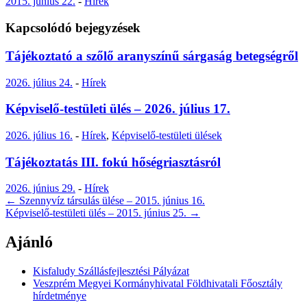
2015. június 22.
-
Hírek
Kapcsolódó bejegyzések
Tájékoztató a szőlő aranyszínű sárgaság betegségről
2026. július 24.
-
Hírek
Képviselő-testületi ülés – 2026. július 17.
2026. július 16.
-
Hírek
,
Képviselő-testületi ülések
Tájékoztatás III. fokú hőségriasztásról
2026. június 29.
-
Hírek
Post
←
Szennyvíz társulás ülése – 2015. június 16.
Képviselő-testületi ülés – 2015. június 25.
→
navigation
Ajánló
Kisfaludy Szállásfejlesztési Pályázat
Veszprém Megyei Kormányhivatal Földhivatali Főosztály
hírdetménye