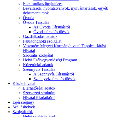
Elektronikus ügyintézés
Bevallások, nyomtatványok, nyilvántartások, egyéb
dokumentumok
Óvoda
Óvoda Társulás
Az Óvoda Társulásról
Óvoda társulás ülések
Gazdálkodási adatok
Falugondnoki szolgálat
Veszprém Megyei Kormányhivatal Tapolcai Járási
Hivatal
Szociális szolgálat
Helyi Esélyegyenlőségi Program
Közérdekű adatok
Szennyvíz Társulás
A Szennyvíz Társulásról
Szennyvíz társulás ülések
Közös hivatal
Elérhetőségi adatok
Szervezeti struktúra
Hivatal feladatkörei
Egészségügy
Szálláshelyek
Szolgáltatók
Helyi szolgáltatások