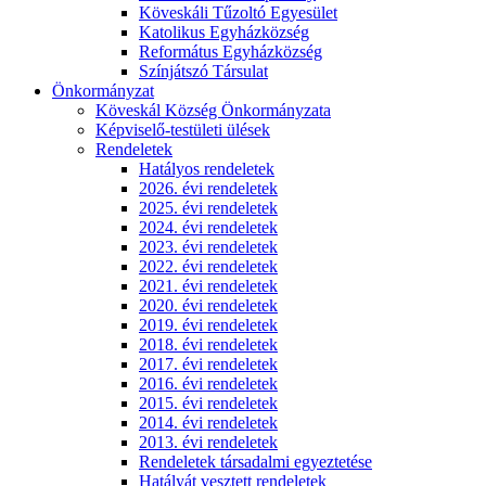
Köveskáli Tűzoltó Egyesület
Katolikus Egyházközség
Református Egyházközség
Színjátszó Társulat
Önkormányzat
Köveskál Község Önkormányzata
Képviselő-testületi ülések
Rendeletek
Hatályos rendeletek
2026. évi rendeletek
2025. évi rendeletek
2024. évi rendeletek
2023. évi rendeletek
2022. évi rendeletek
2021. évi rendeletek
2020. évi rendeletek
2019. évi rendeletek
2018. évi rendeletek
2017. évi rendeletek
2016. évi rendeletek
2015. évi rendeletek
2014. évi rendeletek
2013. évi rendeletek
Rendeletek társadalmi egyeztetése
Hatályát vesztett rendeletek