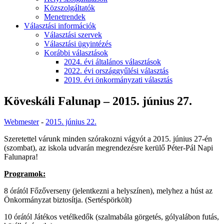
Közszolgáltatók
Menetrendek
Választási információk
Választási szervek
Választási ügyintézés
Korábbi választások
2024. évi általános választások
2022. évi országgyűlési választás
2019. évi önkormányzati választás
Köveskáli Falunap – 2015. június 27.
Webmester
-
2015. június 22.
Szeretettel várunk minden szórakozni vágyót a 2015. június 27-én
(szombat), az iskola udvarán megrendezésre kerülő Péter-Pál Napi
Falunapra!
Programok:
8 órától Főzőverseny (jelentkezni a helyszínen), melyhez a húst az
Önkormányzat biztosítja. (Sertéspörkölt)
10 órától Játékos vetélkedők (szalmabála görgetés, gólyalábon futás,