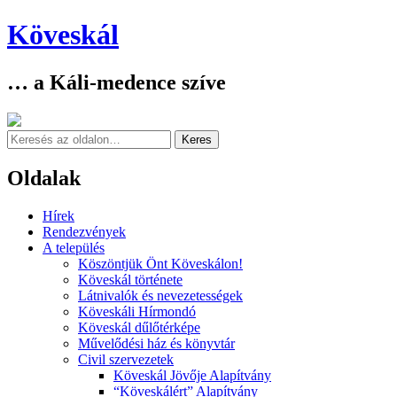
Köveskál
… a Káli-medence szíve
Keresés
Oldalak
Skip
Hírek
to
Rendezvények
content
A település
Köszöntjük Önt Köveskálon!
Köveskál története
Látnivalók és nevezetességek
Köveskáli Hírmondó
Köveskál dűlőtérképe
Művelődési ház és könyvtár
Civil szervezetek
Köveskál Jövője Alapítvány
“Köveskálért” Alapítvány