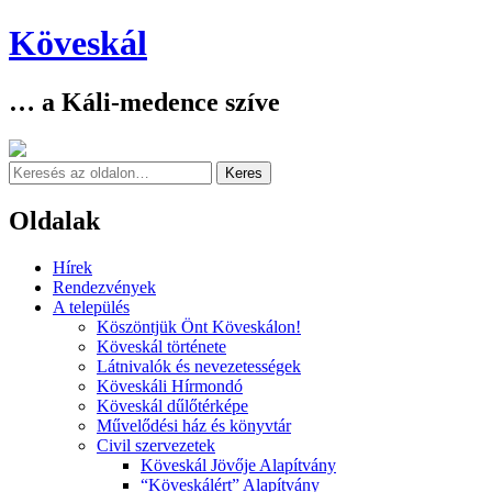
Köveskál
… a Káli-medence szíve
Keresés
Oldalak
Skip
Hírek
to
Rendezvények
content
A település
Köszöntjük Önt Köveskálon!
Köveskál története
Látnivalók és nevezetességek
Köveskáli Hírmondó
Köveskál dűlőtérképe
Művelődési ház és könyvtár
Civil szervezetek
Köveskál Jövője Alapítvány
“Köveskálért” Alapítvány