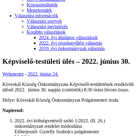
Közszolgáltatók
Menetrendek
Választási információk
Választási szervek
Választási ügyintézés
Korábbi választások
2024. évi általános választások
2022. évi országgyűlési választás
2019. évi önkormányzati választás
Képviselő-testületi ülés – 2022. június 30.
Webmester
-
2022. június 24.
Köveskál Község Önkormányzata Képviselő-testületének rendkívüli
ülését 2022. június 30. napján (csütörtök) 8:30 órára hívom össze.
Helye: Köveskál Község Önkormányzat Polgármesteri iroda
Napirend:
2022. évi költségvetésről szóló 1/2022. (II. 26.)
önkormányzati rendelet módosítása
Előterjesztő: Györffy Szabolcs polgármester