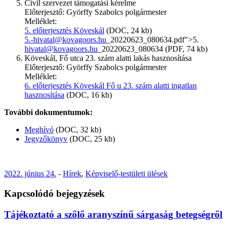
Civil szervezet támogatási kérelme
Előterjesztő: Györffy Szabolcs polgármester
Melléklet:
5. előterjesztés Köveskál
(DOC, 24 kb)
5.-hivatal@kovagoors.hu
_20220623_080634.pdf">5.
hivatal@kovagoors.hu
_20220623_080634 (PDF, 74 kb)
Köveskál, Fő utca 23. szám alatti lakás hasznosítása
Előterjesztő: Györffy Szabolcs polgármester
Melléklet:
6. előterjesztés Köveskál Fő u 23. szám alatti ingatlan
hasznosítása
(DOC, 16 kb)
További dokumentumok:
Meghívó
(DOC, 32 kb)
Jegyzőkönyv
(DOC, 25 kb)
2022. június 24.
-
Hírek
,
Képviselő-testületi ülések
Kapcsolódó bejegyzések
Tájékoztató a szőlő aranyszínű sárgaság betegségről