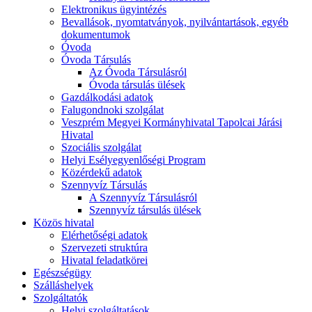
Elektronikus ügyintézés
Bevallások, nyomtatványok, nyilvántartások, egyéb
dokumentumok
Óvoda
Óvoda Társulás
Az Óvoda Társulásról
Óvoda társulás ülések
Gazdálkodási adatok
Falugondnoki szolgálat
Veszprém Megyei Kormányhivatal Tapolcai Járási
Hivatal
Szociális szolgálat
Helyi Esélyegyenlőségi Program
Közérdekű adatok
Szennyvíz Társulás
A Szennyvíz Társulásról
Szennyvíz társulás ülések
Közös hivatal
Elérhetőségi adatok
Szervezeti struktúra
Hivatal feladatkörei
Egészségügy
Szálláshelyek
Szolgáltatók
Helyi szolgáltatások