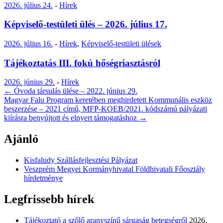
2026. július 24.
-
Hírek
Képviselő-testületi ülés – 2026. július 17.
2026. július 16.
-
Hírek
,
Képviselő-testületi ülések
Tájékoztatás III. fokú hőségriasztásról
2026. június 29.
-
Hírek
Post
←
Óvoda társulás ülése – 2022. június 29.
Magyar Falu Program keretében meghirdetett Kommunális eszköz
navigation
beszerzése – 2021 című, MFP-KOEB/2021. kódszámú pályázati
kiírásra benyújtott és elnyert támogatáshoz
→
Ajánló
Kisfaludy Szállásfejlesztési Pályázat
Veszprém Megyei Kormányhivatal Földhivatali Főosztály
hírdetménye
Legfrissebb hírek
Tájékoztató a szőlő aranyszínű sárgaság betegségről
2026.