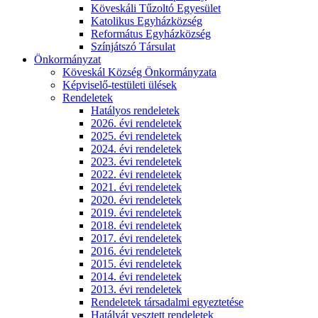
Köveskáli Tűzoltó Egyesület
Katolikus Egyházközség
Református Egyházközség
Színjátszó Társulat
Önkormányzat
Köveskál Község Önkormányzata
Képviselő-testületi ülések
Rendeletek
Hatályos rendeletek
2026. évi rendeletek
2025. évi rendeletek
2024. évi rendeletek
2023. évi rendeletek
2022. évi rendeletek
2021. évi rendeletek
2020. évi rendeletek
2019. évi rendeletek
2018. évi rendeletek
2017. évi rendeletek
2016. évi rendeletek
2015. évi rendeletek
2014. évi rendeletek
2013. évi rendeletek
Rendeletek társadalmi egyeztetése
Hatályát vesztett rendeletek