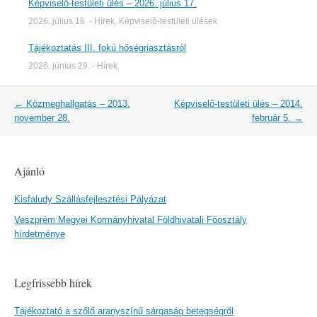
Képviselő-testületi ülés – 2026. július 17.
2026. július 16.
-
Hírek
,
Képviselő-testületi ülések
Tájékoztatás III. fokú hőségriasztásról
2026. június 29.
-
Hírek
Post
←
Közmeghallgatás – 2013.
Képviselő-testületi ülés – 2014.
navigation
november 28.
február 5.
→
Ajánló
Kisfaludy Szállásfejlesztési Pályázat
Veszprém Megyei Kormányhivatal Földhivatali Főosztály
hírdetménye
Legfrissebb hírek
Tájékoztató a szőlő aranyszínű sárgaság betegségről