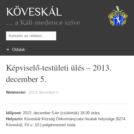
KÖVESKÁL
… a Káli-medence szíve
Keresés
Oldalak
Skip
Képviselő-testületi ülés – 2013.
to
content
december 5.
Webmester
-
2013. december 5.
Időpont:
2013. december 5-én (csütörtök) 18.00 órára
Helyszín:
Köveskál Község Önkormányzata hivatali helyisége (8274
Köveskál, Fő u. 10.) polgármesteri iroda