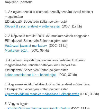
Napirendi pontok:
1. Az egyes szociális ellátások szabályozásáról szóló rendelet
megalkotása
Előterjesztő: Sebestyén Zoltán polgármester
Köveskál szoc rendelet + előterjesztés
(DOC, 117 kb)
2. A Képviselő-testület 2014. évi munkatervének elfogadása
Előterjesztő: Sebestyén Zoltán polgármester
Határozati javaslat munkaterv
(DOC, 23 kb)
Munkaterv 2014.
(DOC, 39 kb)
3. Az önkormányzati tulajdonban lévő bérlakások díjának
meghatározása, rendelet hatályon kívül helyezése.
Előterjesztő: Sebestyén Zoltán polgármester
Lakás rendelet hat k h + bérleti díjak
(DOC, 37 kb)
4. A gyermekvédelmi ellátásokról szóló rendelet módosítása
Előterjesztő: Sebestyén Zoltán polgármester
Gyermekvédelmi rendelet módosítása+ előterjesztés
(DOC, 36 kb)
5. Vegyes ügyek
–
Kürtösi Ottó ingatlan használatának kérelme
(DOC, 33 kb)