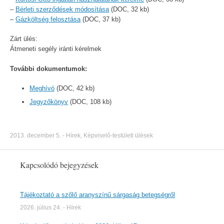
–
Bérleti szerződések módosítása
(DOC, 32 kb)
–
Gázköltség felosztása
(DOC, 37 kb)
Zárt ülés:
Átmeneti segély iránti kérelmek
További dokumentumok:
Meghívó
(DOC, 42 kb)
Jegyzőkönyv
(DOC, 108 kb)
2013. december 5.
-
Hírek
,
Képviselő-testületi ülések
Kapcsolódó bejegyzések
Tájékoztató a szőlő aranyszínű sárgaság betegségről
2026. július 24.
-
Hírek