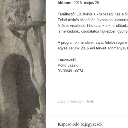
Időpont:
2016. május 28.
Találkozó:
10.30-kor a közösségi ház előt
Felső-tüskés-Mosóház útvonalon útvonalon.
öltözet viselését. Hossza: ~ 5 km, időtar
ismerkedünk, csodálatos tájképben gyöny
A programon mindenki saját felelősségére 
egyesületünk 2016 évi terveit adományáva
Túravezető:
Vókó László
06-30/491-0074
2016. május 26.
-
Hírek
Kapcsolódó bejegyzések