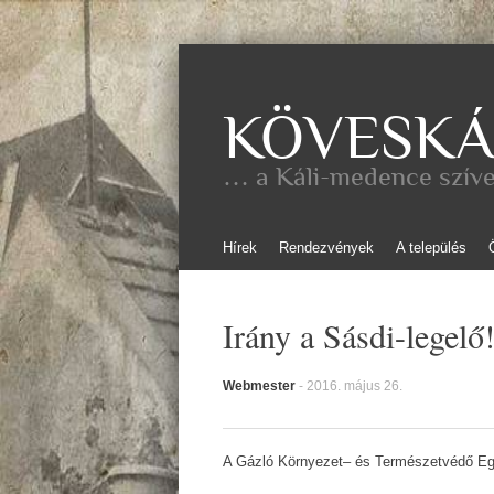
KÖVESKÁ
… a Káli-medence szív
Skip
Hírek
Rendezvények
A település
to
content
Irány a Sásdi-legelő
Webmester
-
2016. május 26.
A Gázló Környezet– és Természetvédő Egye