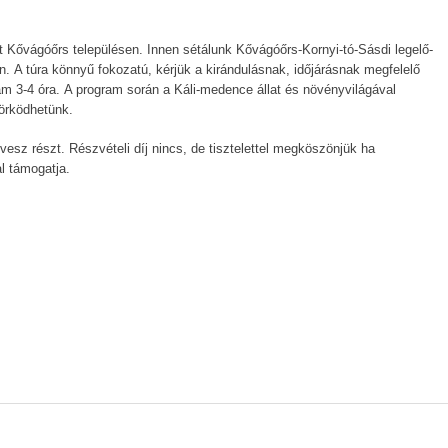
t Kővágóőrs településen. Innen sétálunk Kővágóőrs-Kornyi-tó-Sásdi legelő-
 A túra könnyű fokozatú, kérjük a kirándulásnak, időjárásnak megfelelő
tam 3-4 óra. A program során a Káli-medence állat és növényvilágával
örködhetünk.
vesz részt. Részvételi díj nincs, de tisztelettel megköszönjük ha
l támogatja.