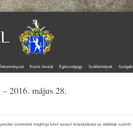
L
e
Önkormányzat
Közös hivatal
Egészségügy
Szálláshelyek
Szolgált
! – 2016. május 28.
sület szeretettel meghívja késő tavaszi kirándulására az alábbiak szerint!