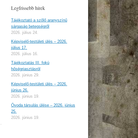
Legfrissebb hírek
Tájékoztató a szőlő aranyszínű
sárgaság betegségről
2026. július 24.
Képviselő-testületi ülés – 2026.
július 17.
2026. július 16.
Tájékoztatás III. fokú
hőségriasztásról
2026. június 29.
Képviselő-testületi ülés – 2026.
június 26.
2026. június 19.
Óvoda társulás ülése – 2026. június
25.
2026. június 19.