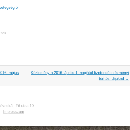
betegségről
ések
2016. május
Közlemény a 2016. április 1. napjától fizetendő intézményi
térítési díjakról
→
veskál, Fő utca 10.
Impresszum