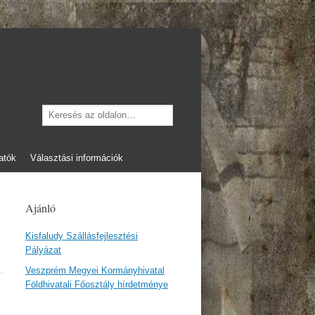
Keresés
atók
Választási információk
Ajánló
Kisfaludy Szállásfejlesztési
Pályázat
Veszprém Megyei Kormányhivatal
Földhivatali Főosztály hírdetménye