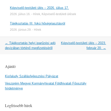
Képviselő-testületi ülés – 2026. július 17.
2026. július 16.
-
Hírek
,
Képviselő-testületi ülések
Tájékoztatás III. fokú hőségriasztásról
2026. június 29.
-
Hírek
Post
←
Tájékoztatás helyi iparűzési adó
Képviselő-testületi ülés – 2023.
navigation
devizában történő megfizetéséről
február 20.
→
Ajánló
Kisfaludy Szállásfejlesztési Pályázat
Veszprém Megyei Kormányhivatal Földhivatali Főosztály
hírdetménye
Legfrissebb hírek