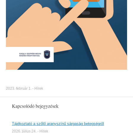
2023. február 1.
-
Hírek
Kapcsolódó bejegyzések
Tájékoztató a szőlő aranyszínű sárgaság betegségről
2026. július 24.
-
Hírek