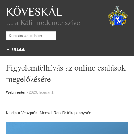
KÖVESKÁL
… a Káli-medence szíve
Keresés
Oldalak
Skip
Figyelemfelhívás az online csalások
to
content
megelőzésére
Webmester
-
2023. február 1.
Kiadja a Veszprém Megyei Rendőr-főkapitányság