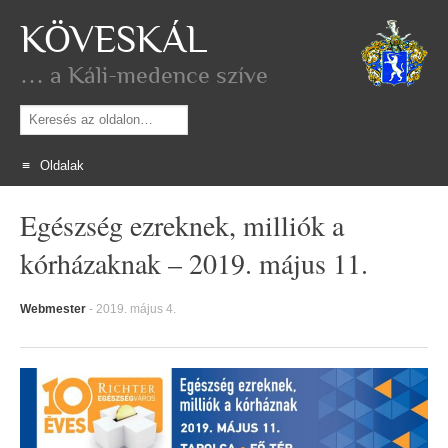
KÖVESKÁL
… a Káli-medence szíve
Keresés
Oldalak
Skip
Egészség ezreknek, milliók a
to
content
kórházaknak – 2019. május 11.
Webmester
-
2019. május 4.