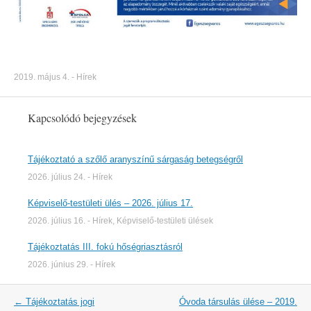
2019. május 4.
-
Hírek
Kapcsolódó bejegyzések
Tájékoztató a szőlő aranyszínű sárgaság betegségről
2026. július 24.
-
Hírek
Képviselő-testületi ülés – 2026. július 17.
2026. július 16.
-
Hírek
,
Képviselő-testületi ülések
Tájékoztatás III. fokú hőségriasztásról
2026. június 29.
-
Hírek
Post
←
Tájékoztatás jogi
Óvoda társulás ülése – 2019.