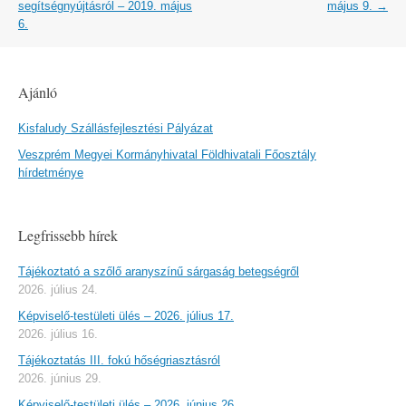
navigation
segítségnyújtásról – 2019. május
május 9.
→
6.
Ajánló
Kisfaludy Szállásfejlesztési Pályázat
Veszprém Megyei Kormányhivatal Földhivatali Főosztály
hírdetménye
Legfrissebb hírek
Tájékoztató a szőlő aranyszínű sárgaság betegségről
2026. július 24.
Képviselő-testületi ülés – 2026. július 17.
2026. július 16.
Tájékoztatás III. fokú hőségriasztásról
2026. június 29.
Képviselő-testületi ülés – 2026. június 26.