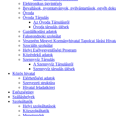
Elektronikus ügyintézés
Bevallások, nyomtatványok, nyilvántartások, egyéb do
Óvoda
Óvoda Társulás
Az Óvoda Társulásról
Óvoda társulás ülések
Gazdálkodási adatok
Falugondnoki szolgálat
Veszprém Megyei Kormányhivatal Tapolcai Járási Hivat
Szociális szolgálat
Helyi Esélyegyenlőségi Program
Közérdekű adatok
Szennyvíz Társulás
A Szennyvíz Társulásról
Szennyvíz társulás ülések
Közös hivatal
Elérhetőségi adatok
Szervezeti struktúra
Hivatal feladatkörei
Egészségügy
Szálláshelyek
Szolgáltatók
Helyi szolgáltatások
Közszolgáltatók
Menetrendek