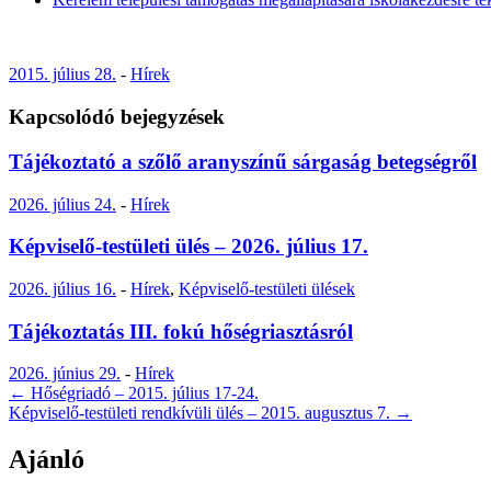
2015. július 28.
-
Hírek
Kapcsolódó bejegyzések
Tájékoztató a szőlő aranyszínű sárgaság betegségről
2026. július 24.
-
Hírek
Képviselő-testületi ülés – 2026. július 17.
2026. július 16.
-
Hírek
,
Képviselő-testületi ülések
Tájékoztatás III. fokú hőségriasztásról
2026. június 29.
-
Hírek
Post
←
Hőségriadó – 2015. július 17-24.
Képviselő-testületi rendkívüli ülés – 2015. augusztus 7.
→
navigation
Ajánló