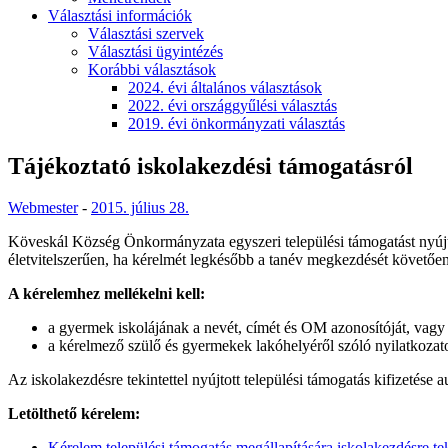
Választási információk
Választási szervek
Választási ügyintézés
Korábbi választások
2024. évi általános választások
2022. évi országgyűlési választás
2019. évi önkormányzati választás
Tájékoztató iskolakezdési támogatásról
Webmester
-
2015. július 28.
Köveskál Község Önkormányzata egyszeri települési támogatást nyújt a
életvitelszerűen, ha kérelmét legkésőbb a tanév megkezdését követően
A kérelemhez mellékelni kell:
a gyermek iskolájának a nevét, címét és OM azonosítóját, vag
a kérelmező szülő és gyermekek lakóhelyéről szóló nyilatkozatot
Az iskolakezdésre tekintettel nyújtott települési támogatás kifizetés
Letölthető kérelem:
Kérelem települési támogatás megállapítására iskolakezdésre tek