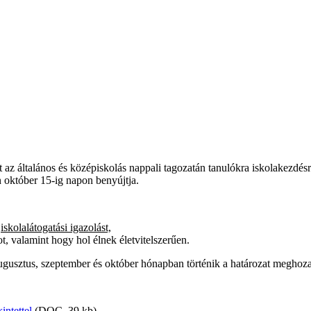
z általános és középiskolás nappali tagozatán tanulókra iskolakezdésr
 október 15-ig napon benyújtja.
y
iskolalátogatási igazolást,
, valamint hogy hol élnek életvitelszerűen.
e augusztus, szeptember és október hónapban történik a határozat meghoz
intettel
(DOC, 39 kb)