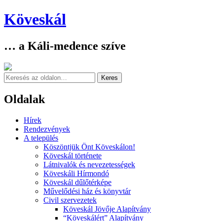
Köveskál
… a Káli-medence szíve
Keresés
Oldalak
Skip
Hírek
to
Rendezvények
content
A település
Köszöntjük Önt Köveskálon!
Köveskál története
Látnivalók és nevezetességek
Köveskáli Hírmondó
Köveskál dűlőtérképe
Művelődési ház és könyvtár
Civil szervezetek
Köveskál Jövője Alapítvány
“Köveskálért” Alapítvány