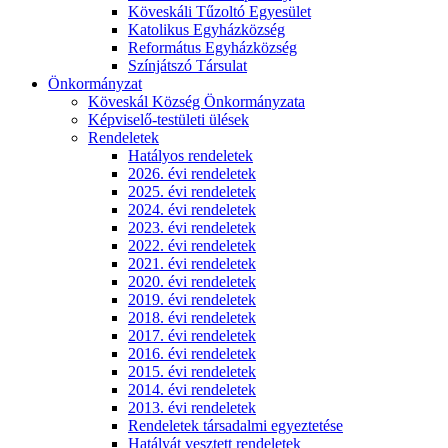
Köveskáli Tűzoltó Egyesület
Katolikus Egyházközség
Református Egyházközség
Színjátszó Társulat
Önkormányzat
Köveskál Község Önkormányzata
Képviselő-testületi ülések
Rendeletek
Hatályos rendeletek
2026. évi rendeletek
2025. évi rendeletek
2024. évi rendeletek
2023. évi rendeletek
2022. évi rendeletek
2021. évi rendeletek
2020. évi rendeletek
2019. évi rendeletek
2018. évi rendeletek
2017. évi rendeletek
2016. évi rendeletek
2015. évi rendeletek
2014. évi rendeletek
2013. évi rendeletek
Rendeletek társadalmi egyeztetése
Hatályát vesztett rendeletek