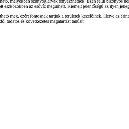
lálható, melyekben szúnyoglárvák tenyészhetnek. Ezen felül bizonyos 
rolt eszközökben az esővíz megülhet). Kiemelt jelentőségű az ilyen jel
tó meg, ezért fontosnak tartjuk a területek kezelőinek, illetve az érin
ő, tudatos és következetes magatartást tanúsít.