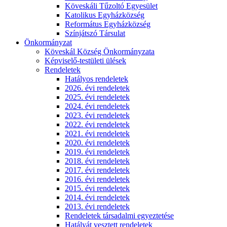
Köveskáli Tűzoltó Egyesület
Katolikus Egyházközség
Református Egyházközség
Színjátszó Társulat
Önkormányzat
Köveskál Község Önkormányzata
Képviselő-testületi ülések
Rendeletek
Hatályos rendeletek
2026. évi rendeletek
2025. évi rendeletek
2024. évi rendeletek
2023. évi rendeletek
2022. évi rendeletek
2021. évi rendeletek
2020. évi rendeletek
2019. évi rendeletek
2018. évi rendeletek
2017. évi rendeletek
2016. évi rendeletek
2015. évi rendeletek
2014. évi rendeletek
2013. évi rendeletek
Rendeletek társadalmi egyeztetése
Hatályát vesztett rendeletek