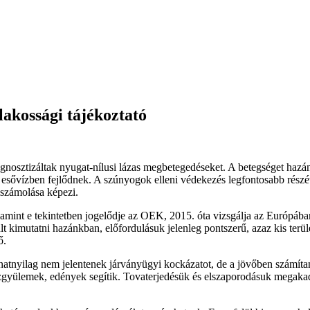
lakossági tájékoztató
sztizáltak nyugat-nílusi lázas megbetegedéseket. A betegséget hazánkb
esővízben fejlődnek. A szúnyogok elleni védekezés legfontosabb részét
számolása képezi.
mint e tekintetben jogelődje az OEK, 2015. óta vizsgálja az Európáb
 kimutatni hazánkban, előfordulásuk jelenleg pontszerű, azaz kis terüle
ő.
natnyilag nem jelentenek járványügyi kockázatot, de a jövőben számítan
vízgyülemek, edények segítik. Tovaterjedésük és elszaporodásuk megaka