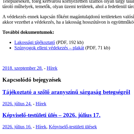
Településeken, főleg kertvárosi környezetben számos olyan tárgy ta
tároló műhelyek, temetők, olyan üzemi területek, ahol a fedetlenül tá
A védekezés ennek kapcsán főként magántulajdonú területeken valósítha
akkor vezethet a védekezés, ha a lakosság hosszútávon is együttműköd
További dokumentumok:
Lakossági tájékoztató
(PDF, 192 kb)
Szúnyogok elleni védekezés – plakát
(PDF, 71 kb)
2018. szeptember 28.
-
Hírek
Kapcsolódó bejegyzések
Tájékoztató a szőlő aranyszínű sárgaság betegségről
2026. július 24.
-
Hírek
Képviselő-testületi ülés – 2026. július 17.
2026. július 16.
-
Hírek
,
Képviselő-testületi ülések