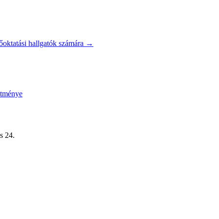
őoktatási hallgatók számára
→
etménye
s 24.