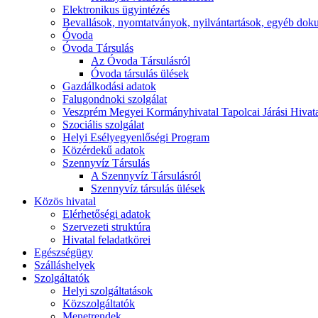
Elektronikus ügyintézés
Bevallások, nyomtatványok, nyilvántartások, egyéb do
Óvoda
Óvoda Társulás
Az Óvoda Társulásról
Óvoda társulás ülések
Gazdálkodási adatok
Falugondnoki szolgálat
Veszprém Megyei Kormányhivatal Tapolcai Járási Hivat
Szociális szolgálat
Helyi Esélyegyenlőségi Program
Közérdekű adatok
Szennyvíz Társulás
A Szennyvíz Társulásról
Szennyvíz társulás ülések
Közös hivatal
Elérhetőségi adatok
Szervezeti struktúra
Hivatal feladatkörei
Egészségügy
Szálláshelyek
Szolgáltatók
Helyi szolgáltatások
Közszolgáltatók
Menetrendek