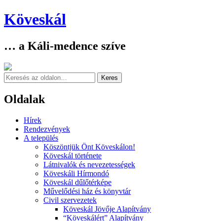
Köveskál
… a Káli-medence szíve
Keresés
Oldalak
Skip
Hírek
to
Rendezvények
content
A település
Köszöntjük Önt Köveskálon!
Köveskál története
Látnivalók és nevezetességek
Köveskáli Hírmondó
Köveskál dűlőtérképe
Művelődési ház és könyvtár
Civil szervezetek
Köveskál Jövője Alapítvány
“Köveskálért” Alapítvány