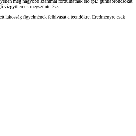
helyeken még nagyobb számmal fordulhatnak elő (pl.: gumiabroncsokat
legű vízgyülemek megszüntetése.
tett lakosság figyelmének felhívását a teendőkre. Eredményre csak