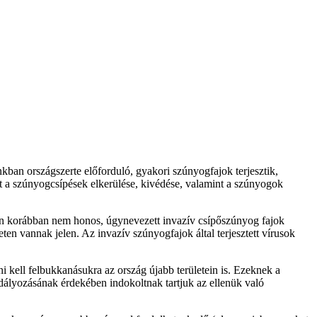
an országszerte előforduló, gyakori szúnyogfajok terjesztik,
 a szúnyogcsípések elkerülése, kivédése, valamint a szúnyogok
an korábban nem honos, úgynevezett invazív csípőszúnyog fajok
ten vannak jelen. Az invazív szúnyogfajok által terjesztett vírusok
i kell felbukkanásukra az ország újabb területein is. Ezeknek a
dályozásának érdekében indokoltnak tartjuk az ellenük való