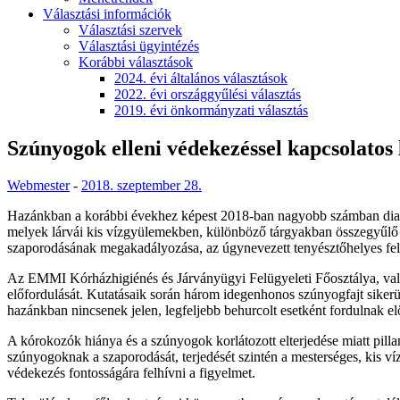
Választási információk
Választási szervek
Választási ügyintézés
Korábbi választások
2024. évi általános választások
2022. évi országgyűlési választás
2019. évi önkormányzati választás
Szúnyogok elleni védekezéssel kapcsolatos 
Webmester
-
2018. szeptember 28.
Hazánkban a korábbi évekhez képest 2018-ban nagyobb számban diagno
melyek lárvái kis vízgyülemekben, különböző tárgyakban összegyűlő 
szaporodásának megakadályozása, az úgynevezett tenyésztőhelyes fel
Az EMMI Kórházhigiénés és Járványügyi Felügyeleti Főosztálya, vala
előfordulását. Kutatásaik során három idegenhonos szúnyogfajt sikerült
hazánkban nincsenek jelen, legfeljebb behurcolt esetként fordulnak el
A kórokozók hiánya és a szúnyogok korlátozott elterjedése miatt pilla
szúnyogoknak a szaporodását, terjedését szintén a mesterséges, kis 
védekezés fontosságára felhívni a figyelmet.