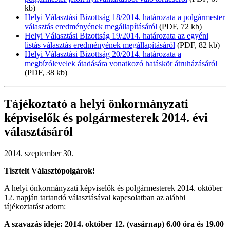
kb)
Helyi Választási Bizottság 18/
2014.
határozata a polgármester
választás eredményének megállapításáról
(PDF, 72 kb)
Helyi Választási Bizottság 19/
2014.
határozata az egyéni
listás választás eredményének megállapításáról
(PDF, 82 kb)
Helyi Választási Bizottság 20/2014. határozata a
megbízólevelek átadására vonatkozó hatáskör átruházásáról
(PDF, 38 kb)
Tájékoztató a helyi önkormányzati
képviselők és polgármesterek 2014. évi
választásáról
2014. szeptember 30.
Tisztelt Választópolgárok!
A helyi önkormányzati képviselők és polgármesterek 2014. október
12. napján tartandó választásával kapcsolatban az alábbi
tájékoztatást adom:
A szavazás ideje: 2014. október 12. (vasárnap) 6.00 óra és 19.00