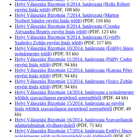
Helyi Választási Bizottság 6/2014. határozata (Bolla Róbert
egyéni listás jelölt)
(PDF, 108 kb)
Helyi Választási Bizottság 7/2014. határozata (Marton
Norbert Sándor egyéni listás jelölt)
(PDF, 116 kb)
Helyi Választási Bizottság 8/2014. határozata (Csonka
Alexandra Beatrix egyéni listás jelölt)
(PDF, 123 kb)
Helyi Választási Bizottság 9/2014. határozata (Györffy
Szabolcs Zoltán egyéni listás jelölt)
(PDF, 117 kb)
Helyi Választási Bizottság 10/2014. határozata (Erdélyi János
polgármester jelölt)
(PDF, 93 kb)
Helyi Választási Bizottság 11/2014. határozata (Pálffy Csaba
egyéni listás jelölt)
(PDF, 94 kb)
Helyi Választási Bizottság 12/2014. határozata (Katona Péter
egyéni listás jelölt)
(PDF, 94 kb)
Helyi Választási Bizottság 13/2014. határozata (Szücs Zoltán
egyéni listás jelölt)
(PDF, 94 kb)
Helyi Választási Bizottság 14/2014. határozata a polgármester
jelöltek szavazólapon megjelenő sorrendjéről
(PDF, 44 kb)
Helyi Választási Bizottság 15/2014. határozata az egyéni
listás jelöltek szavazólapon megjelenő sorrendjéről
(PDF, 49
kb)
Helyi Választási Bizottság 16/2014. határozata Szavazólapok
adattartalmának jóváhagyásáról
(PDF, 71 kb)
Helyi Választási Bizottság 17/2014. határozata Erdélyi János
polgármester jelölt nyilvántartásból való törtléséről
(PDF, 67