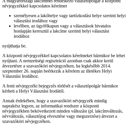
A magyarországi lakcímmel rendelkező választópolgár a központi
névjegyzékkel kapcsolatos kérelmet
személyesen a lakóhelye vagy tartózkodási helye szerinti helyi
választási irodához vagy
levélben, az ügyfélkapun vagy a választások hivatalos
honlapján keresztül a lakcíme szerinti helyi választási
irodához
nyújthatja be.
A központi névjegyzékkel kapcsolatos kérelmeket bármikor be lehet
nyújtani. A nemzetiségi regisztráció azonban csak akkor kerül
átvezetésre a szavazóköri névjegyzéken, ha legkésőbb 2014.
szeptember 26. napján beérkezik a kérelem az illetékes Helyi
Választási Irodához.
A fenti névjegyzéki bejegyzés törlését a választópolgár bármikor
kérheti a Helyi Választási Irodától.
Annak érdekében, hogy a szavazóköri névjegyzék mindig
naprakész legyen, az informatikai rendszer a központi
névjegyzékben bekövetkezett minden változást (pl. lakcímváltozás,
névváltozás, választójog elvesztése vagy megszerzése) átvezet a
szavazóköri névjegyzéken.