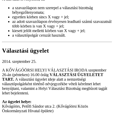
a szavazólapon nem szerepel a választási bizottság
bélyegzőlenyomata;
egyetlen körben sincs X vagy + jel;
az adott szavazólapon érvényesen leadható számú szavazatnál
több körben is van X vagy + jel;
kiesett jelölt melletti körben van X vagy + jel;
a választópolgár ceruzát használt.
Választási ügyelet
2014. szeptember 25.
A KŐVÁGÓÖRSI HELYI VÁLASZTÁSI IRODA szeptember
26-án (pénteken) 16.00 óráig
VÁLASZTÁSI ÜGYELETET
TART.
A választási ügyelet ideje alatt a nemzetiségi
választópolgárként történő névjegyzékbe vételi kérelmet lehet
benyújtani, valamint a Helyi Választási Bizottság megbízott tagját
lehet bejelenteni.
Az ügyelet helye:
Kővágóörs, Petőfi Sándor utca 2. (Kővágóörsi Közös
Önkormányzati Hivatal épülete)