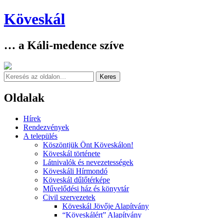
Köveskál
… a Káli-medence szíve
Keresés
Oldalak
Skip
Hírek
to
Rendezvények
content
A település
Köszöntjük Önt Köveskálon!
Köveskál története
Látnivalók és nevezetességek
Köveskáli Hírmondó
Köveskál dűlőtérképe
Művelődési ház és könyvtár
Civil szervezetek
Köveskál Jövője Alapítvány
“Köveskálért” Alapítvány