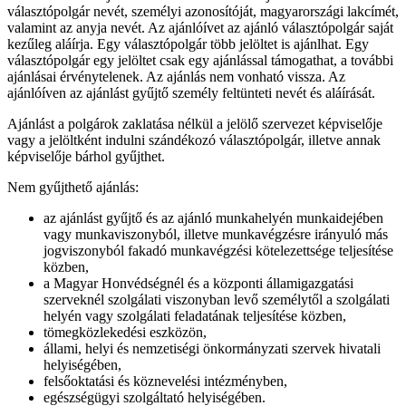
választópolgár nevét, személyi azonosítóját, magyarországi lakcímét,
valamint az anyja nevét. Az ajánlóívet az ajánló választópolgár saját
kezűleg aláírja. Egy választópolgár több jelöltet is ajánlhat. Egy
választópolgár egy jelöltet csak egy ajánlással támogathat, a további
ajánlásai érvénytelenek. Az ajánlás nem vonható vissza. Az
ajánlóíven az ajánlást gyűjtő személy feltünteti nevét és aláírását.
Ajánlást a polgárok zaklatása nélkül a jelölő szervezet képviselője
vagy a jelöltként indulni szándékozó választópolgár, illetve annak
képviselője bárhol gyűjthet.
Nem gyűjthető ajánlás:
az ajánlást gyűjtő és az ajánló munkahelyén munkaidejében
vagy munkaviszonyból, illetve munkavégzésre irányuló más
jogviszonyból fakadó munkavégzési kötelezettsége teljesítése
közben,
a Magyar Honvédségnél és a központi államigazgatási
szerveknél szolgálati viszonyban levő személytől a szolgálati
helyén vagy szolgálati feladatának teljesítése közben,
tömegközlekedési eszközön,
állami, helyi és nemzetiségi önkormányzati szervek hivatali
helyiségében,
felsőoktatási és köznevelési intézményben,
egészségügyi szolgáltató helyiségében.