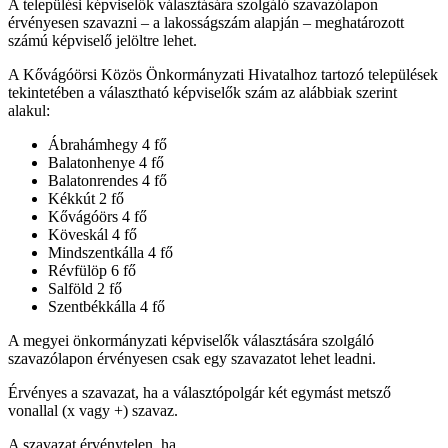
A települési képviselők választására szolgáló szavazólapon
érvényesen szavazni – a lakosságszám alapján – meghatározott
számú képviselő jelöltre lehet.
A Kővágóörsi Közös Önkormányzati Hivatalhoz tartozó települések
tekintetében a választható képviselők szám az alábbiak szerint
alakul:
Ábrahámhegy 4 fő
Balatonhenye 4 fő
Balatonrendes 4 fő
Kékkút 2 fő
Kővágóörs 4 fő
Köveskál 4 fő
Mindszentkálla 4 fő
Révfülöp 6 fő
Salföld 2 fő
Szentbékkálla 4 fő
A megyei önkormányzati képviselők választására szolgáló
szavazólapon érvényesen csak egy szavazatot lehet leadni.
Érvényes a szavazat, ha a választópolgár két egymást metsző
vonallal (x vagy +) szavaz.
A szavazat érvénytelen, ha