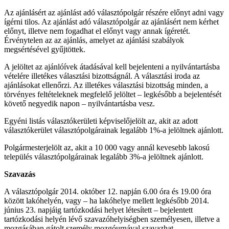
Az ajánlásért az ajánlást adó választópolgár részére előnyt adni vagy
ígérni tilos. Az ajánlást adó választópolgár az ajánlásért nem kérhet
előnyt, illetve nem fogadhat el előnyt vagy annak ígéretét.
Érvénytelen az az ajánlás, amelyet az ajánlási szabályok
megsértésével gyűjtöttek.
A jelöltet az ajánlóívek átadásával kell bejelenteni a nyilvántartásba
vételére illetékes választási bizottságnál. A választási iroda az
ajánlásokat ellenőrzi. Az illetékes választási bizottság minden, a
törvényes feltételeknek megfelelő jelöltet – legkésőbb a bejelentését
követő negyedik napon – nyilvántartásba vesz.
Egyéni listás választókerületi képviselőjelölt az, akit az adott
választókerület választópolgárainak legalább 1%-a jelöltnek ajánlott.
Polgármesterjelölt az, akit a 10 000 vagy annál kevesebb lakosú
település választópolgárainak legalább 3%-a jelöltnek ajánlott.
Szavazás
A választópolgár 2014. október 12. napján 6.00 óra és 19.00 óra
között lakóhelyén, vagy – ha lakóhelye mellett legkésőbb 2014.
június 23. napjáig tartózkodási helyet létesített – bejelentett
tartózkodási helyén lévő szavazóhelyiségben személyesen, illetve a
mozgásában gátolt személy mozgóurnával szavazhat.