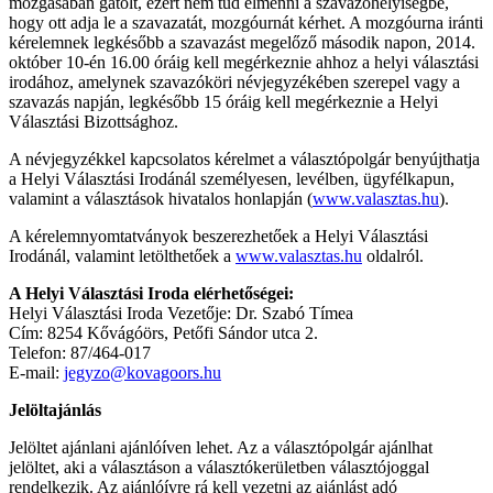
mozgásában gátolt, ezért nem tud elmenni a szavazóhelyiségbe,
hogy ott adja le a szavazatát, mozgóurnát kérhet. A mozgóurna iránti
kérelemnek legkésőbb a szavazást megelőző második napon, 2014.
október 10-én 16.00 óráig kell megérkeznie ahhoz a helyi választási
irodához, amelynek szavazóköri névjegyzékében szerepel vagy a
szavazás napján, legkésőbb 15 óráig kell megérkeznie a Helyi
Választási Bizottsághoz.
A névjegyzékkel kapcsolatos kérelmet a választópolgár benyújthatja
a Helyi Választási Irodánál személyesen, levélben, ügyfélkapun,
valamint a választások hivatalos honlapján (
www.valasztas.hu
).
A kérelemnyomtatványok beszerezhetőek a Helyi Választási
Irodánál, valamint letölthetőek a
www.valasztas.hu
oldalról.
A Helyi Választási Iroda elérhetőségei:
Helyi Választási Iroda Vezetője: Dr. Szabó Tímea
Cím: 8254 Kővágóörs, Petőfi Sándor utca 2.
Telefon: 87/464-017
E-mail:
jegyzo@kovagoors.hu
Jelöltajánlás
Jelöltet ajánlani ajánlóíven lehet. Az a választópolgár ajánlhat
jelöltet, aki a választáson a választókerületben választójoggal
rendelkezik. Az ajánlóívre rá kell vezetni az ajánlást adó