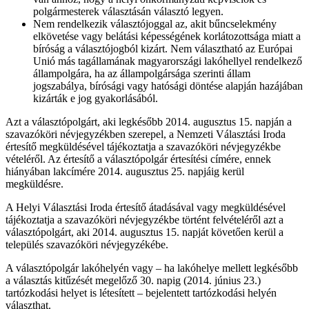
polgármesterek választásán választó legyen.
Nem rendelkezik választójoggal az, akit bűncselekmény
elkövetése vagy belátási képességének korlátozottsága miatt a
bíróság a választójogból kizárt. Nem választható az Európai
Unió más tagállamának magyarországi lakóhellyel rendelkező
állampolgára, ha az állampolgársága szerinti állam
jogszabálya, bírósági vagy hatósági döntése alapján hazájában
kizárták e jog gyakorlásából.
Azt a választópolgárt, aki legkésőbb 2014. augusztus 15. napján a
szavazóköri névjegyzékben szerepel, a Nemzeti Választási Iroda
értesítő megküldésével tájékoztatja a szavazóköri névjegyzékbe
vételéről. Az értesítő a választópolgár értesítési címére, ennek
hiányában lakcímére 2014. augusztus 25. napjáig kerül
megküldésre.
A Helyi Választási Iroda értesítő átadásával vagy megküldésével
tájékoztatja a szavazóköri névjegyzékbe történt felvételéről azt a
választópolgárt, aki 2014. augusztus 15. napját követően kerül a
település szavazóköri névjegyzékébe.
A választópolgár lakóhelyén vagy – ha lakóhelye mellett legkésőbb
a választás kitűzését megelőző 30. napig (2014. június 23.)
tartózkodási helyet is létesített – bejelentett tartózkodási helyén
választhat.