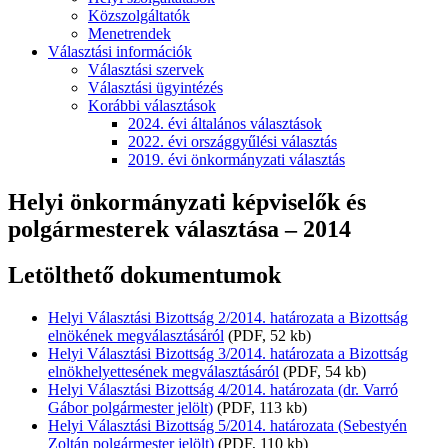
Közszolgáltatók
Menetrendek
Választási információk
Választási szervek
Választási ügyintézés
Korábbi választások
2024. évi általános választások
2022. évi országgyűlési választás
2019. évi önkormányzati választás
Helyi önkormányzati képviselők és
polgármesterek választása – 2014
Letölthető dokumentumok
Helyi Választási Bizottság 2/2014. határozata a Bizottság
elnökének megválasztásáról
(PDF, 52 kb)
Helyi Választási Bizottság 3/2014. határozata a Bizottság
elnökhelyettesének megválasztásáról
(PDF, 54 kb)
Helyi Választási Bizottság 4/2014. határozata (dr. Varró
Gábor polgármester jelölt)
(PDF, 113 kb)
Helyi Választási Bizottság 5/2014. határozata (Sebestyén
Zoltán polgármester jelölt)
(PDF, 110 kb)