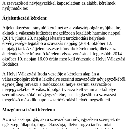
A szavazóköri névjegyzékkel kapcsolatban az alábbi kérelmek
nyújthatók be:
Átjelentkezési kérelem:
Átjelentkezésre irányuló kérelmet az a választópolgár nyújthat be,
akinek a választás kitűzését megelőzően legalább harminc nappal
(2014. június 23. napjáig) létesített tartózkodási helyének
érvényessége legalább a szavazás napjáig (2014. október 12.
napjáig) tart. Az átjelentkezésre irányuló kérelemnek, illetve az
átjelentkezésre irányuló kérelem visszavonásának legkésőbb 2014.
október 10. napján 16.00 óráig meg kell érkeznie a Helyi Választási
Irodához.
A Helyi Választási Iroda vezetője a kérelem alapján a
választópolgárt törli a lakóhelye szerinti szavazókör névjegyzékéből,
egyidejűleg felveszi a tartózkodási helye szerinti szavazókör
névjegyzékébe. A választópolgárt vissza kell venni a lakóhelye
szerinti szavazókör névjegyzékébe, ha – legkésőbb a szavazást
megelőző második napon – tartózkodási helyét megszünteti.
Mozgóurna iránti kérelem:
Az a választópolgár, aki a szavazóköri névjegyzéken szerepel, de
egészségi állapota, fogyatékossága, illetve fogva tartása miatt