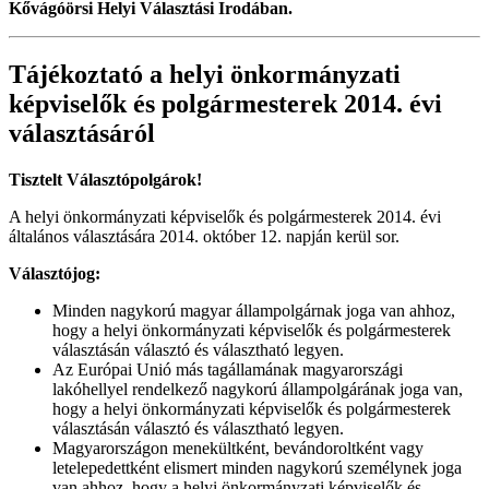
Kővágóörsi Helyi Választási Irodában.
Tájékoztató a helyi önkormányzati
képviselők és polgármesterek 2014. évi
választásáról
Tisztelt Választópolgárok!
A helyi önkormányzati képviselők és polgármesterek 2014. évi
általános választására 2014. október 12. napján kerül sor.
Választójog
:
Minden nagykorú magyar állampolgárnak joga van ahhoz,
hogy a helyi önkormányzati képviselők és polgármesterek
választásán választó és választható legyen.
Az Európai Unió más tagállamának magyarországi
lakóhellyel rendelkező nagykorú állampolgárának joga van,
hogy a helyi önkormányzati képviselők és polgármesterek
választásán választó és választható legyen.
Magyarországon menekültként, bevándoroltként vagy
letelepedettként elismert minden nagykorú személynek joga
van ahhoz, hogy a helyi önkormányzati képviselők és