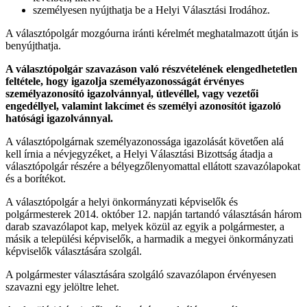
személyesen nyújthatja be a Helyi Választási Irodához.
A választópolgár mozgóurna iránti kérelmét meghatalmazott útján is
benyújthatja.
A választópolgár szavazáson való részvételének elengedhetetlen
feltétele, hogy igazolja személyazonosságát érvényes
személyazonosító igazolvánnyal, útlevéllel, vagy vezetői
engedéllyel, valamint lakcímet és személyi azonosítót igazoló
hatósági igazolvánnyal.
A választópolgárnak személyazonossága igazolását követően alá
kell írnia a névjegyzéket, a Helyi Választási Bizottság átadja a
választópolgár részére a bélyegzőlenyomattal ellátott szavazólapokat
és a borítékot.
A választópolgár a helyi önkormányzati képviselők és
polgármesterek 2014. október 12. napján tartandó választásán három
darab szavazólapot kap, melyek közül az egyik a polgármester, a
másik a települési képviselők, a harmadik a megyei önkormányzati
képviselők választására szolgál.
A polgármester választására szolgáló szavazólapon érvényesen
szavazni egy jelöltre lehet.