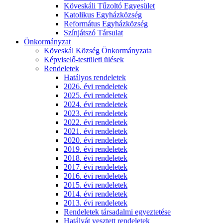
Köveskáli Tűzoltó Egyesület
Katolikus Egyházközség
Református Egyházközség
Színjátszó Társulat
Önkormányzat
Köveskál Község Önkormányzata
Képviselő-testületi ülések
Rendeletek
Hatályos rendeletek
2026. évi rendeletek
2025. évi rendeletek
2024. évi rendeletek
2023. évi rendeletek
2022. évi rendeletek
2021. évi rendeletek
2020. évi rendeletek
2019. évi rendeletek
2018. évi rendeletek
2017. évi rendeletek
2016. évi rendeletek
2015. évi rendeletek
2014. évi rendeletek
2013. évi rendeletek
Rendeletek társadalmi egyeztetése
Hatályát vesztett rendeletek