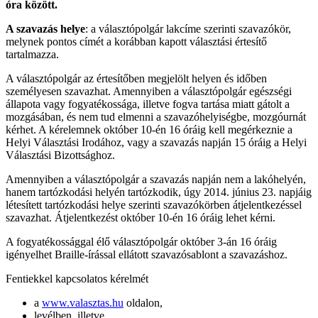
óra között.
A szavazás helye
: a választópolgár lakcíme szerinti szavazókör,
melynek pontos címét a korábban kapott választási értesítő
tartalmazza.
A választópolgár az értesítőben megjelölt helyen és időben
személyesen szavazhat. Amennyiben a választópolgár egészségi
állapota vagy fogyatékossága, illetve fogva tartása miatt gátolt a
mozgásában, és nem tud elmenni a szavazóhelyiségbe, mozgóurnát
kérhet. A kérelemnek október 10-én 16 óráig kell megérkeznie a
Helyi Választási Irodához, vagy a szavazás napján 15 óráig a Helyi
Választási Bizottsághoz.
Amennyiben a választópolgár a szavazás napján nem a lakóhelyén,
hanem tartózkodási helyén tartózkodik, úgy 2014. június 23. napjáig
létesített tartózkodási helye szerinti szavazókörben átjelentkezéssel
szavazhat. Átjelentkezést október 10-én 16 óráig lehet kérni.
A fogyatékossággal élő választópolgár október 3-án 16 óráig
igényelhet Braille-írással ellátott szavazósablont a szavazáshoz.
Fentiekkel kapcsolatos kérelmét
a
www.valasztas.hu
oldalon,
levélben, illetve