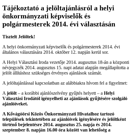
Tájékoztató a jelöltajánlásról a helyi
önkormányzati képviselők és
polgármesterek 2014. évi választásán
Tisztelt Jelöltek!
A helyi önkormányzati képviselők és polgármesterek 2014. évi
általános választására 2014. október 12. napján kerül sor.
A Helyi Választási Iroda vezetője 2014. augusztus 18-án a központi
névjegyzék 2014. augusztus 15. napi adatai alapján megállapította a
jelölt állításhoz szükséges érvényes ajánlások számát.
A jelöltajánlással kapcsolatban az alábbiakra hívom fel a figyelmet:
A
jelölt
– a korábbi ajánlószelvény gyűjtés helyett – a
Helyi
Választási Irodától igényelheti az ajánlások gyűjtésére szolgáló
ajánlóíveket.
A Kővágóörsi Közös Önkormányzati Hivatalhoz tartozó
települések tekintetében az ajánlóívek igénylésére és jelöltként
történő bejelentésre
2014. augusztus 25. napja és 2014.
szeptember 8. napján 16.00 óra
között van lehetőség a