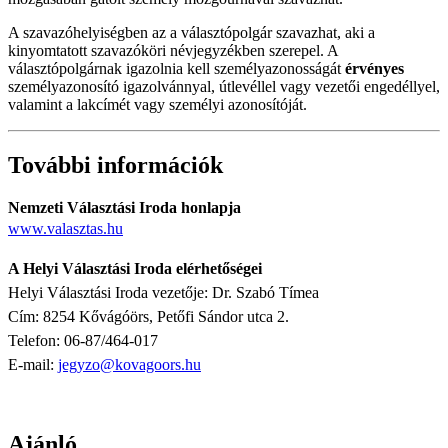
A szavazóhelyiségben az a választópolgár szavazhat, aki a
kinyomtatott szavazóköri névjegyzékben szerepel. A
választópolgárnak igazolnia kell személyazonosságát
érvényes
személyazonosító igazolvánnyal, útlevéllel vagy vezetői engedéllyel,
valamint a lakcímét vagy személyi azonosítóját.
További információk
Nemzeti Választási Iroda honlapja
www.valasztas.hu
A Helyi Választási Iroda elérhetőségei
Helyi Választási Iroda vezetője: Dr. Szabó Tímea
Cím: 8254 Kővágóörs, Petőfi Sándor utca 2.
Telefon: 06-87/464-017
E-mail:
jegyzo@kovagoors.hu
Ajánló