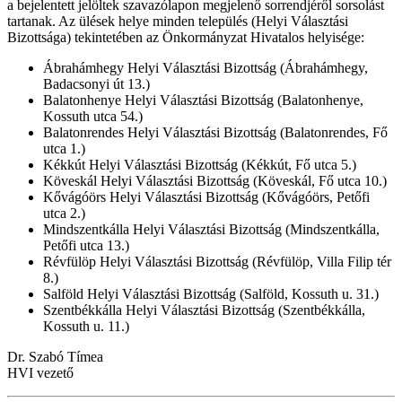
a bejelentett jelöltek szavazólapon megjelenő sorrendjéről sorsolást
tartanak. Az ülések helye minden település (Helyi Választási
Bizottsága) tekintetében az Önkormányzat Hivatalos helyisége:
Ábrahámhegy Helyi Választási Bizottság (Ábrahámhegy,
Badacsonyi út 13.)
Balatonhenye Helyi Választási Bizottság (Balatonhenye,
Kossuth utca 54.)
Balatonrendes Helyi Választási Bizottság (Balatonrendes, Fő
utca 1.)
Kékkút Helyi Választási Bizottság (Kékkút, Fő utca 5.)
Köveskál Helyi Választási Bizottság (Köveskál, Fő utca 10.)
Kővágóörs Helyi Választási Bizottság (Kővágóörs, Petőfi
utca 2.)
Mindszentkálla Helyi Választási Bizottság (Mindszentkálla,
Petőfi utca 13.)
Révfülöp Helyi Választási Bizottság (Révfülöp, Villa Filip tér
8.)
Salföld Helyi Választási Bizottság (Salföld, Kossuth u. 31.)
Szentbékkálla Helyi Választási Bizottság (Szentbékkálla,
Kossuth u. 11.)
Dr. Szabó Tímea
HVI vezető