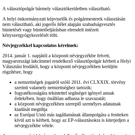
A választópolgár bármely választókerületben választható.
A helyi önkormányzati képviselők és polgármesterek választásán
nem választható, aki jogerős ítélet alapján szabadságvesztés
büntetését vagy büntetőeljárásban elrendelt intézeti
kényszergyógykezelését tölti.
Névjegyzékkel kapcsolatos kérelmek:
2014. január 1. napjától a központi névjegyzékbe felvett,
magyarországi lakcímmel rendelkező választópolgár kérheti a Helyi
Választási Irodától, hogy a központi névjegyzékben kerüljön
rögzítésre, hogy
a nemzetiségek jogairól szóló 2011. évi CLXXIX. törvény
szerinti valamely nemzetiséghez tartozik;
fogyatékosságára tekintettel segítséget igényel annak
érdekében, hogy önállóan adhassa le szavazatát;
a központi névjegyzékben szereplő személyes adatainak
kiadását megtiltja
az Európai Unió más tagállamának állampolgára a fentieken
kívül azt is kérheti, hogy az EP-választásokra is kiterjedjen a
névjegyzékbe vétele.