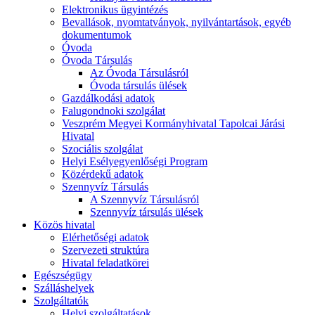
Elektronikus ügyintézés
Bevallások, nyomtatványok, nyilvántartások, egyéb
dokumentumok
Óvoda
Óvoda Társulás
Az Óvoda Társulásról
Óvoda társulás ülések
Gazdálkodási adatok
Falugondnoki szolgálat
Veszprém Megyei Kormányhivatal Tapolcai Járási
Hivatal
Szociális szolgálat
Helyi Esélyegyenlőségi Program
Közérdekű adatok
Szennyvíz Társulás
A Szennyvíz Társulásról
Szennyvíz társulás ülések
Közös hivatal
Elérhetőségi adatok
Szervezeti struktúra
Hivatal feladatkörei
Egészségügy
Szálláshelyek
Szolgáltatók
Helyi szolgáltatások